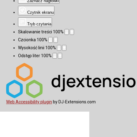
Zaznacz nagłówki
Czytnik ekranu
Tryb czytania
Skalowanie treści
100
%
Czcionka
100
%
Wysokość linii
100
%
Odstęp liter
100
%
Web Accessibility plugin
by DJ-Extensions.com