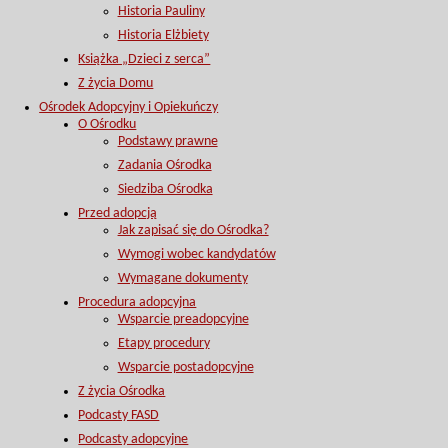
Historia Pauliny
Historia Elżbiety
Książka „Dzieci z serca”
Z życia Domu
Ośrodek Adopcyjny i Opiekuńczy
O Ośrodku
Podstawy prawne
Zadania Ośrodka
Siedziba Ośrodka
Przed adopcją
Jak zapisać się do Ośrodka?
Wymogi wobec kandydatów
Wymagane dokumenty
Procedura adopcyjna
Wsparcie preadopcyjne
Etapy procedury
Wsparcie postadopcyjne
Z życia Ośrodka
Podcasty FASD
Podcasty adopcyjne