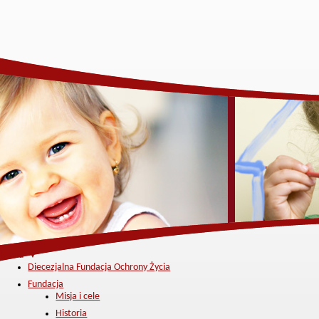
Menu ▼
Diecezjalna Fundacja Ochrony Życia
Fundacja
Misja i cele
Historia