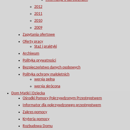
2012
2011
2010
2009
Zapytania ofertowe
Oferty pracy
Staż i praktyki
Archiwum
Polityka prywatności
Bezpieczeństwo danych osobowych
Polityka ochrony małoletnich
wersja pełna
wersja skrócona
Dom Matki i Dziecka
Ośrodki Pomocy Pokrzywdzonym Przestępstwem
Informator dla pokrzywdzonego przestępstwem
Zakres pomocy
Kryteria pomocy
Rozbudowa Domu