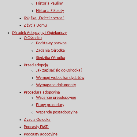
Historia Pauliny
Historia Elżbiety
Książka „Dzieci z serca”
Z życia Domu
Ośrodek Adopcyjny i Opiekuńczy
O Ośrodku
Podstawy prawne
Zadania Ośrodka
Siedziba Ośrodka
Przed adopcją
Jak zapisać się do Ośrodka?
Wymogi wobec kandydatów
Wymagane dokumenty
Procedura adopcyjna
Wsparcie preadopcyjne
Etapy procedury
Wsparcie postadopcyjne
Z życia Ośrodka
Podcasty FASD
Podcasty adopcyjne