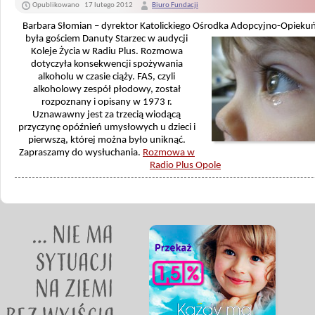
Opublikowano
17 lutego 2012
Biuro Fundacji
Barbara Słomian – dyrektor Katolickiego Ośrodka
Adopcyjno-Opiekuń
była gościem Danuty Starzec w audycji
Koleje Życia w Radiu Plus. Rozmowa
dotyczyła konsekwencji spożywania
alkoholu w czasie ciąży. FAS, czyli
alkoholowy zespół płodowy, został
rozpoznany i opisany w 1973 r.
Uznawawny jest za trzecią wiodącą
przyczynę opóźnień umysłowych u dzieci i
pierwszą, której można było uniknąć.
Zapraszamy do wysłuchania.
Rozmowa w
Radio Plus Opole