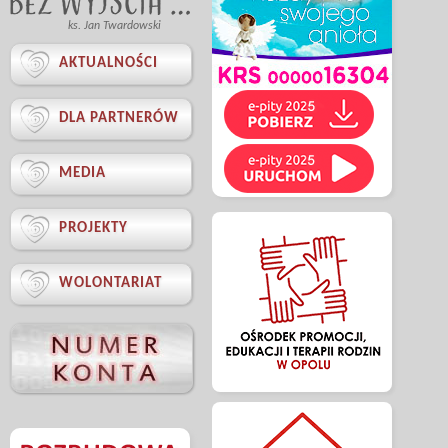
ks. Jan Twardowski

AKTUALNOŚCI

DLA PARTNERÓW

MEDIA

PROJEKTY

WOLONTARIAT