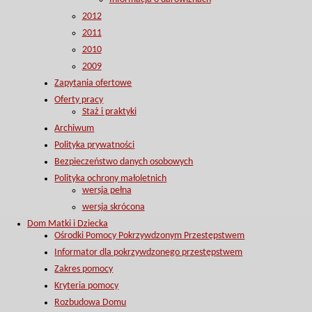
2012
2011
2010
2009
Zapytania ofertowe
Oferty pracy
Staż i praktyki
Archiwum
Polityka prywatności
Bezpieczeństwo danych osobowych
Polityka ochrony małoletnich
wersja pełna
wersja skrócona
Dom Matki i Dziecka
Ośrodki Pomocy Pokrzywdzonym Przestępstwem
Informator dla pokrzywdzonego przestępstwem
Zakres pomocy
Kryteria pomocy
Rozbudowa Domu