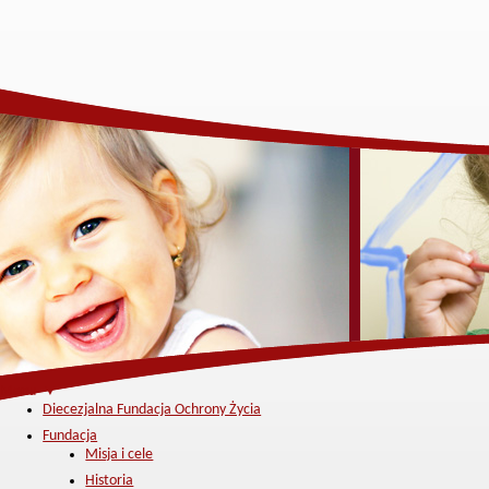
Menu ▼
Diecezjalna Fundacja Ochrony Życia
Fundacja
Misja i cele
Historia