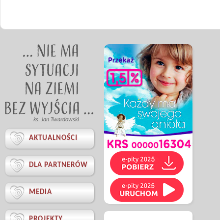
ks. Jan Twardowski

AKTUALNOŚCI

DLA PARTNERÓW

MEDIA

PROJEKTY