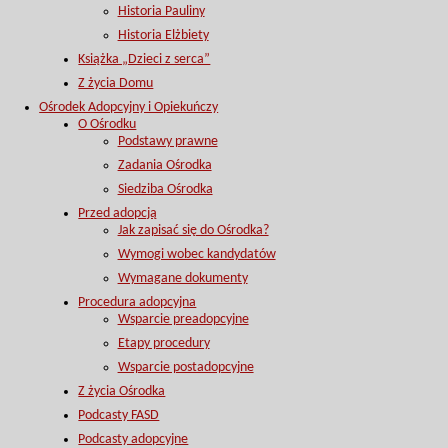
Historia Pauliny
Historia Elżbiety
Książka „Dzieci z serca”
Z życia Domu
Ośrodek Adopcyjny i Opiekuńczy
O Ośrodku
Podstawy prawne
Zadania Ośrodka
Siedziba Ośrodka
Przed adopcją
Jak zapisać się do Ośrodka?
Wymogi wobec kandydatów
Wymagane dokumenty
Procedura adopcyjna
Wsparcie preadopcyjne
Etapy procedury
Wsparcie postadopcyjne
Z życia Ośrodka
Podcasty FASD
Podcasty adopcyjne