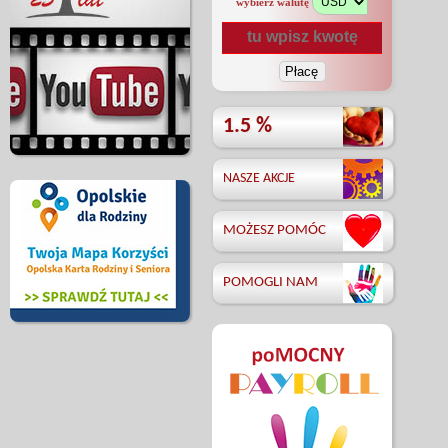
wybierz walutę
1.5 %
NASZE AKCJE
MOŻESZ POMÓC
POMOGLI NAM