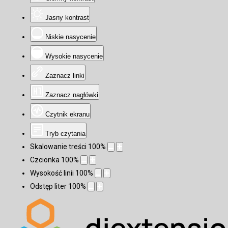
Jasny kontrast
Niskie nasycenie
Wysokie nasycenie
Zaznacz linki
Zaznacz nagłówki
Czytnik ekranu
Tryb czytania
Skalowanie treści
100
%
Czcionka
100
%
Wysokość linii
100
%
Odstęp liter
100
%