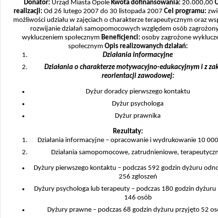
Donator:
Urząd Miasta Opole
Kwota dofinansowania:
20.000,00
realizacji:
Od 26 lutego 2007 do 30 listopada 2007
Cel programu:
zwi
możliwości udziału w zajęciach o charakterze terapeutycznym oraz wsp
rozwijanie działań samopomocowych względem osób zagrożon
wykluczeniem społecznym
Beneficjenci:
osoby zagrożone wyklucz
społecznym
Opis realizowanych działań:
Działania informacyjne
Działania o charakterze motywacyjno-edukacyjnym i z za
reorientacji zawodowej:
Dyżur doradcy pierwszego kontaktu
Dyżur psychologa
Dyżur prawnika
Rezultaty:
Działania informacyjne – opracowanie i wydrukowanie 10 000
Działania samopomocowe, zatrudnieniowe, terapeutyczn
Dyżury pierwszego kontaktu – podczas 592 godzin dyżuru od
256 zgłoszeń
Dyżury psychologa lub terapeuty – podczas 180 godzin dyżuru 
146 osób
Dyżury prawne – podczas 68 godzin dyżuru przyjęto 52 o