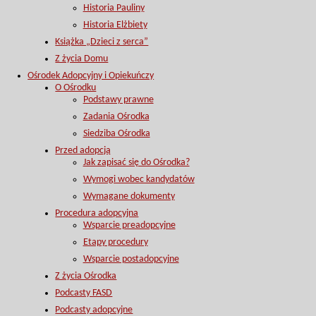
Historia Pauliny
Historia Elżbiety
Książka „Dzieci z serca”
Z życia Domu
Ośrodek Adopcyjny i Opiekuńczy
O Ośrodku
Podstawy prawne
Zadania Ośrodka
Siedziba Ośrodka
Przed adopcją
Jak zapisać się do Ośrodka?
Wymogi wobec kandydatów
Wymagane dokumenty
Procedura adopcyjna
Wsparcie preadopcyjne
Etapy procedury
Wsparcie postadopcyjne
Z życia Ośrodka
Podcasty FASD
Podcasty adopcyjne