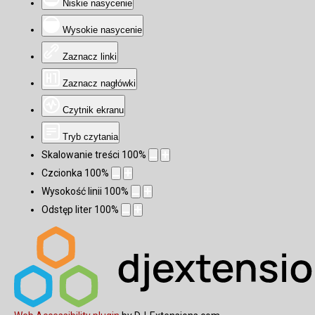
Niskie nasycenie
Wysokie nasycenie
Zaznacz linki
Zaznacz nagłówki
Czytnik ekranu
Tryb czytania
Skalowanie treści
100
%
Czcionka
100
%
Wysokość linii
100
%
Odstęp liter
100
%