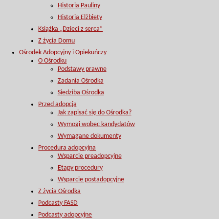
Historia Pauliny
Historia Elżbiety
Książka „Dzieci z serca”
Z życia Domu
Ośrodek Adopcyjny i Opiekuńczy
O Ośrodku
Podstawy prawne
Zadania Ośrodka
Siedziba Ośrodka
Przed adopcją
Jak zapisać się do Ośrodka?
Wymogi wobec kandydatów
Wymagane dokumenty
Procedura adopcyjna
Wsparcie preadopcyjne
Etapy procedury
Wsparcie postadopcyjne
Z życia Ośrodka
Podcasty FASD
Podcasty adopcyjne