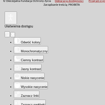
© Diecezjalna Fundacja Ochrony Życia
Deklaracja dostępności
Program e-pit
Zarządzanie treścią: PROBETA
Ułatwienia dostępu
Odwróć kolory
Monochromatyczny
Ciemny kontrast
Jasny kontrast
Niskie nasycenie
Wysokie nasycenie
Zaznacz linki
Zaznacz nagłówki