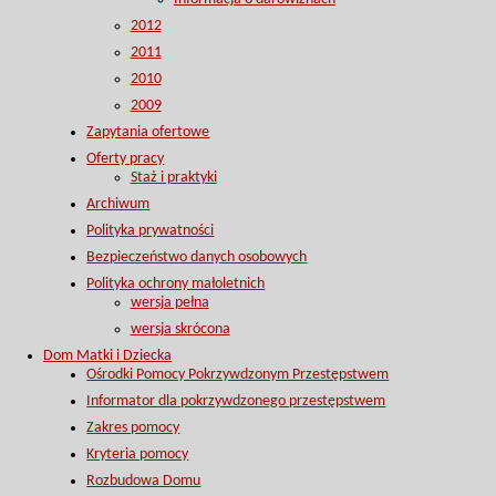
2012
2011
2010
2009
Zapytania ofertowe
Oferty pracy
Staż i praktyki
Archiwum
Polityka prywatności
Bezpieczeństwo danych osobowych
Polityka ochrony małoletnich
wersja pełna
wersja skrócona
Dom Matki i Dziecka
Ośrodki Pomocy Pokrzywdzonym Przestępstwem
Informator dla pokrzywdzonego przestępstwem
Zakres pomocy
Kryteria pomocy
Rozbudowa Domu