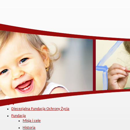
Menu ▼
Diecezjalna Fundacja Ochrony Życia
Fundacja
Misja i cele
Historia