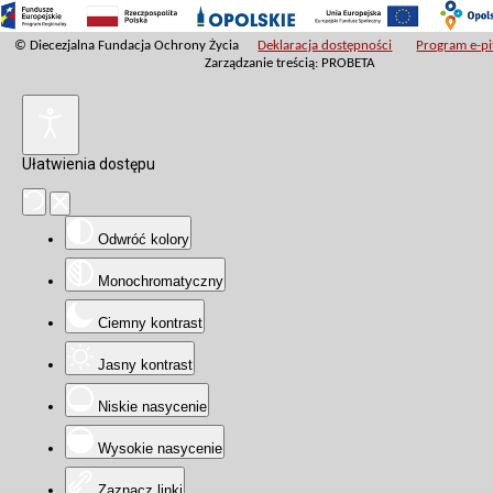
© Diecezjalna Fundacja Ochrony Życia
Deklaracja dostępności
Program e-pit
Zarządzanie treścią: PROBETA
Ułatwienia dostępu
Odwróć kolory
Monochromatyczny
Ciemny kontrast
Jasny kontrast
Niskie nasycenie
Wysokie nasycenie
Zaznacz linki