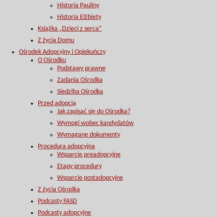
Historia Pauliny
Historia Elżbiety
Książka „Dzieci z serca”
Z życia Domu
Ośrodek Adopcyjny i Opiekuńczy
O Ośrodku
Podstawy prawne
Zadania Ośrodka
Siedziba Ośrodka
Przed adopcją
Jak zapisać się do Ośrodka?
Wymogi wobec kandydatów
Wymagane dokumenty
Procedura adopcyjna
Wsparcie preadopcyjne
Etapy procedury
Wsparcie postadopcyjne
Z życia Ośrodka
Podcasty FASD
Podcasty adopcyjne