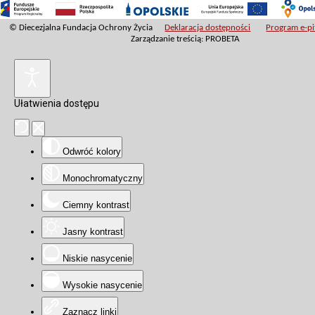
© Diecezjalna Fundacja Ochrony Życia
Deklaracja dostępności
Program e-pit
Zarządzanie treścią: PROBETA
Ułatwienia dostępu
Odwróć kolory
Monochromatyczny
Ciemny kontrast
Jasny kontrast
Niskie nasycenie
Wysokie nasycenie
Zaznacz linki