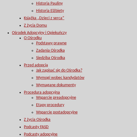
Historia Pauliny
Historia Elżbiety
Książka „Dzieci z serca”
Z życia Domu
Ośrodek Adopcyjny i Opiekuńczy
O Ośrodku
Podstawy prawne
Zadania Ośrodka
Siedziba Ośrodka
Przed adopcją
Jak zapisać się do Ośrodka?
Wymogi wobec kandydatów
Wymagane dokumenty
Procedura adopcyjna
Wsparcie preadopcyjne
Etapy procedury
Wsparcie postadopcyjne
Z życia Ośrodka
Podcasty FASD
Podcasty adopcyjne