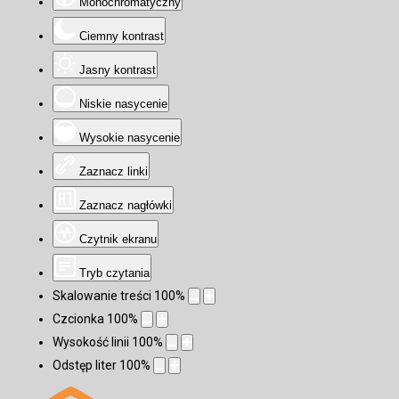
Monochromatyczny
Ciemny kontrast
Jasny kontrast
Niskie nasycenie
Wysokie nasycenie
Zaznacz linki
Zaznacz nagłówki
Czytnik ekranu
Tryb czytania
Skalowanie treści
100
%
Czcionka
100
%
Wysokość linii
100
%
Odstęp liter
100
%