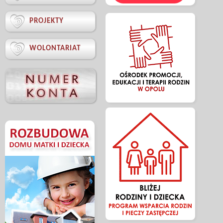

PROJEKTY

WOLONTARIAT