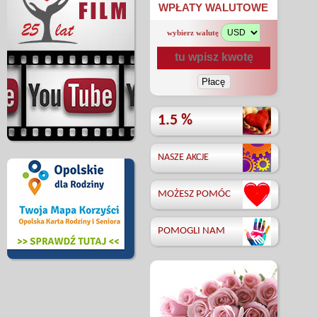
WPŁATY WALUTOWE
wybierz walutę
1.5 %
NASZE AKCJE
MOŻESZ POMÓC
POMOGLI NAM