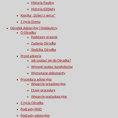
Historia Pauliny
Historia Elżbiety
Książka „Dzieci z serca”
Z życia Domu
Ośrodek Adopcyjny i Opiekuńczy
O Ośrodku
Podstawy prawne
Zadania Ośrodka
Siedziba Ośrodka
Przed adopcją
Jak zapisać się do Ośrodka?
Wymogi wobec kandydatów
Wymagane dokumenty
Procedura adopcyjna
Wsparcie preadopcyjne
Etapy procedury
Wsparcie postadopcyjne
Z życia Ośrodka
Podcasty FASD
Podcasty adopcyjne