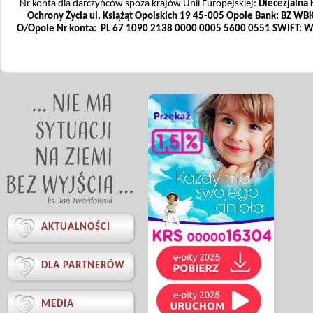
Nr konta dla darczyńców spoza krajów Unii Europejskiej:
Diecezjalna 
Ochrony Życia
ul. Książąt Opolskich 19
45-005 Opole
Bank: BZ WBK
O/Opole
Nr konta:
PL 67 1090 2138 0000 0005 5600 0551
SWIFT: 
ks. Jan Twardowski

AKTUALNOŚCI

DLA PARTNERÓW

MEDIA