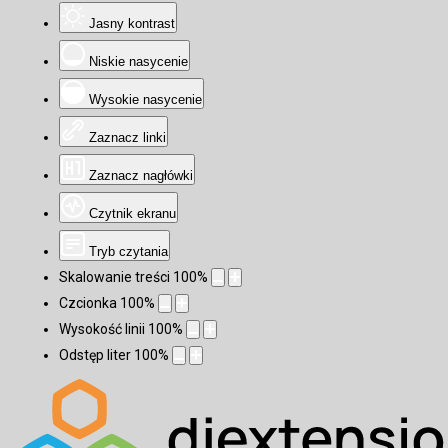
Jasny kontrast
Niskie nasycenie
Wysokie nasycenie
Zaznacz linki
Zaznacz nagłówki
Czytnik ekranu
Tryb czytania
Skalowanie treści
100
%
Czcionka
100
%
Wysokość linii
100
%
Odstęp liter
100
%