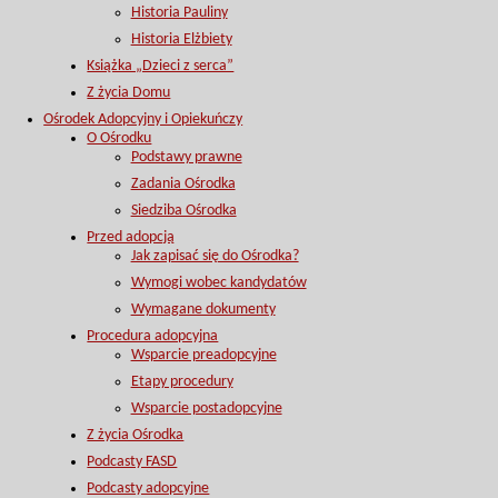
Historia Pauliny
Historia Elżbiety
Książka „Dzieci z serca”
Z życia Domu
Ośrodek Adopcyjny i Opiekuńczy
O Ośrodku
Podstawy prawne
Zadania Ośrodka
Siedziba Ośrodka
Przed adopcją
Jak zapisać się do Ośrodka?
Wymogi wobec kandydatów
Wymagane dokumenty
Procedura adopcyjna
Wsparcie preadopcyjne
Etapy procedury
Wsparcie postadopcyjne
Z życia Ośrodka
Podcasty FASD
Podcasty adopcyjne