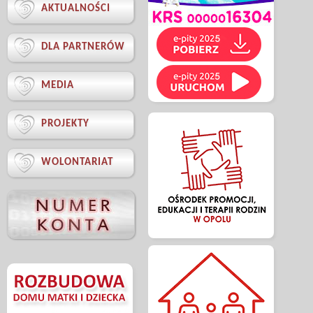

AKTUALNOŚCI

DLA PARTNERÓW

MEDIA

PROJEKTY

WOLONTARIAT