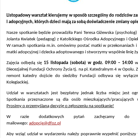
Listopadowy warsztat kierujemy w sposób szczególny do rodziców za
i adopcyjnych, których dzieci mają za sobą doświadczenie zmiany opi
Nasze spotkanie będzie prowadziła Pani Teresa Giżewska (psycholog)
Jolanta Kwiatek (pedagog) z Katolickiego Ośrodka Adopcyjnego i Opi
W ramach spotkania m.in. omówimy postać matki w przekonaniach i
matki adopcyjnej i dziecka adoptowanego i stworzymy wspólnie linię życ
Zajęcia odbędą się
15 listopada (sobota) w godz. 09:00 – 14:00
w 
Diecezjalnej Fundacji Ochrony Życia tj. na pl. Katedralnym 4 w Opolu. 
remont katedry dojście do siedziby Fundacji odbywa się wyłączn
Kolegiackiej.
Udział w warsztatach jest bezpłatny jednak liczba miejsc jest ogr
Spotkania przeznaczone są dla osób mieszkających/pracujących
Prosimy o przemyślaną decyzję o zgłoszeniu na spotkanie!
W razie dodatkowych pytań zachęcamy do ko
mailowego:
adopcje@dfoz.pl
Aby wziąć udział w wydarzeniu należy poprawnie wypełnić poniższy 