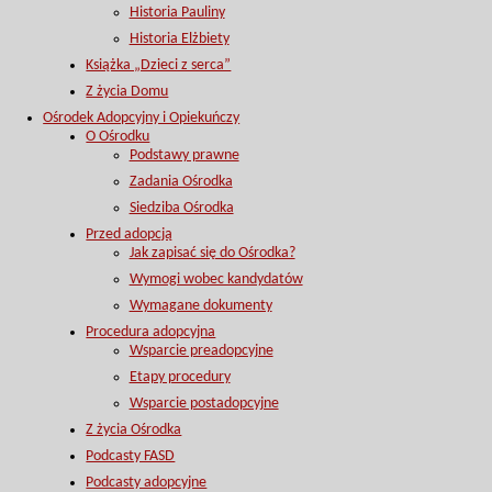
Historia Pauliny
Historia Elżbiety
Książka „Dzieci z serca”
Z życia Domu
Ośrodek Adopcyjny i Opiekuńczy
O Ośrodku
Podstawy prawne
Zadania Ośrodka
Siedziba Ośrodka
Przed adopcją
Jak zapisać się do Ośrodka?
Wymogi wobec kandydatów
Wymagane dokumenty
Procedura adopcyjna
Wsparcie preadopcyjne
Etapy procedury
Wsparcie postadopcyjne
Z życia Ośrodka
Podcasty FASD
Podcasty adopcyjne