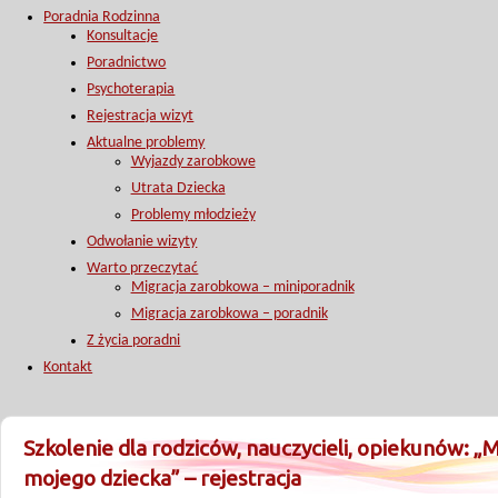
Poradnia Rodzinna
Konsultacje
Poradnictwo
Psychoterapia
Rejestracja wizyt
Aktualne problemy
Wyjazdy zarobkowe
Utrata Dziecka
Problemy młodzieży
Odwołanie wizyty
Warto przeczytać
Migracja zarobkowa – miniporadnik
Migracja zarobkowa – poradnik
Z życia poradni
Kontakt
Szkolenie dla rodziców, nauczycieli, opiekunów: „M
mojego dziecka” – rejestracja