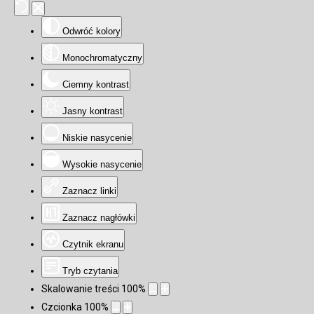
Odwróć kolory
Monochromatyczny
Ciemny kontrast
Jasny kontrast
Niskie nasycenie
Wysokie nasycenie
Zaznacz linki
Zaznacz nagłówki
Czytnik ekranu
Tryb czytania
Skalowanie treści
100
%
Czcionka
100
%