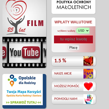
WPŁATY WALUTOWE
wybierz walutę
1.5 %
NASZE AKCJE
MOŻESZ POMÓC
POMOGLI NAM