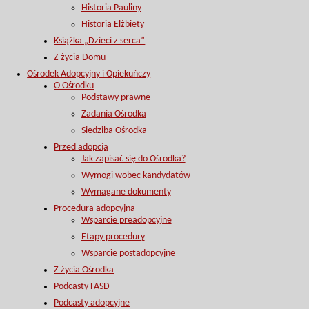
Historia Pauliny
Historia Elżbiety
Książka „Dzieci z serca”
Z życia Domu
Ośrodek Adopcyjny i Opiekuńczy
O Ośrodku
Podstawy prawne
Zadania Ośrodka
Siedziba Ośrodka
Przed adopcją
Jak zapisać się do Ośrodka?
Wymogi wobec kandydatów
Wymagane dokumenty
Procedura adopcyjna
Wsparcie preadopcyjne
Etapy procedury
Wsparcie postadopcyjne
Z życia Ośrodka
Podcasty FASD
Podcasty adopcyjne