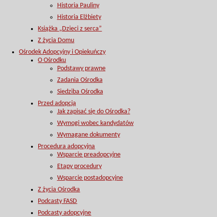
Historia Pauliny
Historia Elżbiety
Książka „Dzieci z serca”
Z życia Domu
Ośrodek Adopcyjny i Opiekuńczy
O Ośrodku
Podstawy prawne
Zadania Ośrodka
Siedziba Ośrodka
Przed adopcją
Jak zapisać się do Ośrodka?
Wymogi wobec kandydatów
Wymagane dokumenty
Procedura adopcyjna
Wsparcie preadopcyjne
Etapy procedury
Wsparcie postadopcyjne
Z życia Ośrodka
Podcasty FASD
Podcasty adopcyjne