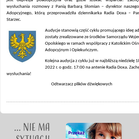
jest depresja poadopcyjna oraz gdzie szukać wsparcia? Zach
wysłuchania rozmowy z Panią Barbarą Słomian – dyrektor naszeg
Adopcyjnego, którą przeprowadziła dziennikarka Radia Doxa – Pa
Starzec.
Audycje stanowią część cyklu promującego ideę ado
zostały zrealizowane ze środków Samorządu Woj
Opolskiego w ramach współpracy z Katolickim Oś
Adopcyjnym i Opiekuńczym.
Kolejna audycja z cyklu już w najbliższą niedzielę 
2022 r. o godz. 17:00 na antenie Radia Doxa. Zac
wysłuchania!
Odtwarzacz plików dźwiękowych