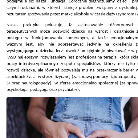
podejmuje się nasza Fundacja. Corocznie diagnozujemy dzieci i pr
całymi rodzinami, w których istnieje problem związany z dysfunkcj
rezultatem spożywania przez matkę alkoholu w czasie ciąży (syndrom F
Nasza praktyka pokazuje, iż zastosowanie różnorodnych 
terapeutycznych może pozwolić dziecku na wzrost i osiągnięcie 
postępu w funkcjonowaniu społecznym, a także emocjonalnym
ważnym jest, aby nie poprzestawać jedynie na określeniu za
występującego u dziecka, lecz również umiejętnie je niwelować – w 
FASD najlepszym rozwiązaniem jest profesjonalna terapia, która skł
pracę interdyscyplinarnego zespołu specjalistów, którzy nie tylko 
rozwój dziecka, ale również pozwalają mu na przekraczanie barier 
aspektach życia: w sferze fizycznej (za sprawą pomocy fizjoterapeuty,
SI oraz neurologopedy), w sferze emocjonalno-społecznej (za spraw
psychologa i pedagoga oraz psychiatry).