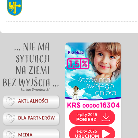
ks. Jan Twardowski

AKTUALNOŚCI

DLA PARTNERÓW

MEDIA