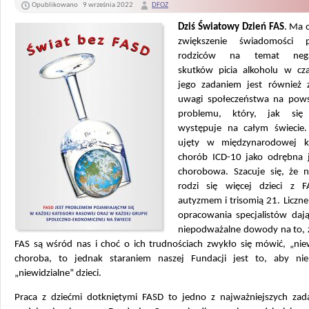
Opublikowano
9 września 2022
DFOZ
Dziś Światowy Dzień FAS
. Ma 
zwiększenie świadomości pr
rodziców na temat nega
skutków picia alkoholu w czas
jego zadaniem jest również 
uwagi społeczeństwa na pow
problemu, który, jak się 
występuje na całym świecie.
ujęty w międzynarodowej kla
chorób ICD-10 jako odrębna 
chorobowa. Szacuje się, że n
rodzi się więcej dzieci z 
autyzmem i trisomią 21. Liczne
opracowania specjalistów daj
niepodważalne dowody na to, ż
FAS są wśród nas i choć o ich trudnościach zwykło się mówić, „niew
choroba, to jednak staraniem naszej Fundacji jest to, aby ni
„niewidzialne” dzieci.
Praca z dziećmi dotkniętymi FASD to jedno z najważniejszych zada