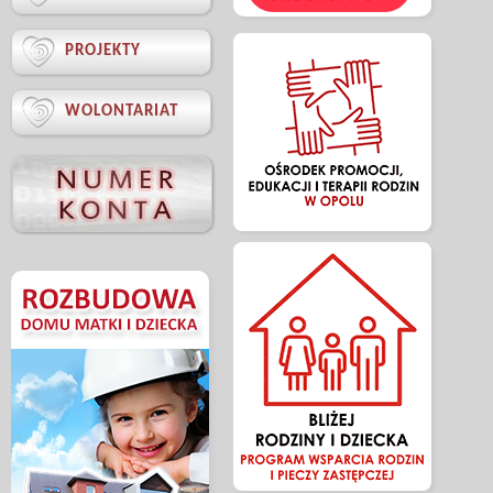

PROJEKTY

WOLONTARIAT