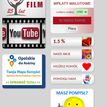
WPŁATY WALUTOWE
wybierz walutę
1.5 %
NASZE AKCJE
MOŻESZ POMÓC
POMOGLI NAM