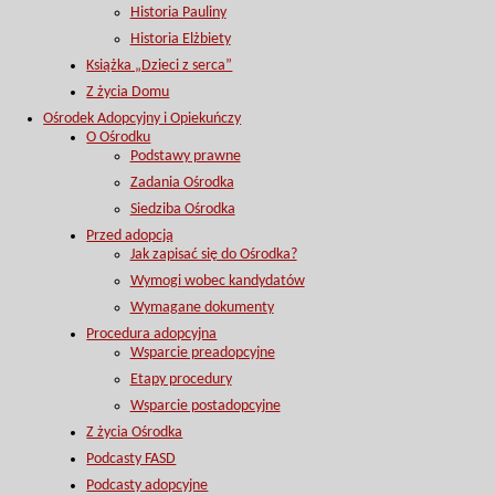
Historia Pauliny
Historia Elżbiety
Książka „Dzieci z serca”
Z życia Domu
Ośrodek Adopcyjny i Opiekuńczy
O Ośrodku
Podstawy prawne
Zadania Ośrodka
Siedziba Ośrodka
Przed adopcją
Jak zapisać się do Ośrodka?
Wymogi wobec kandydatów
Wymagane dokumenty
Procedura adopcyjna
Wsparcie preadopcyjne
Etapy procedury
Wsparcie postadopcyjne
Z życia Ośrodka
Podcasty FASD
Podcasty adopcyjne