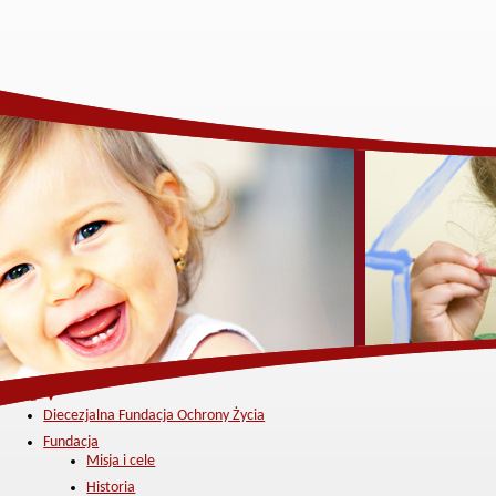
Menu ▼
Diecezjalna Fundacja Ochrony Życia
Fundacja
Misja i cele
Historia