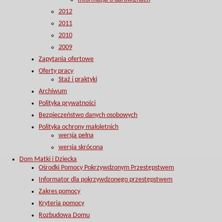
2012
2011
2010
2009
Zapytania ofertowe
Oferty pracy
Staż i praktyki
Archiwum
Polityka prywatności
Bezpieczeństwo danych osobowych
Polityka ochrony małoletnich
wersja pełna
wersja skrócona
Dom Matki i Dziecka
Ośrodki Pomocy Pokrzywdzonym Przestępstwem
Informator dla pokrzywdzonego przestępstwem
Zakres pomocy
Kryteria pomocy
Rozbudowa Domu