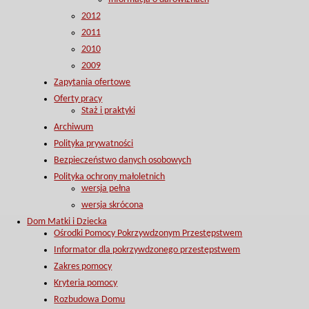
2012
2011
2010
2009
Zapytania ofertowe
Oferty pracy
Staż i praktyki
Archiwum
Polityka prywatności
Bezpieczeństwo danych osobowych
Polityka ochrony małoletnich
wersja pełna
wersja skrócona
Dom Matki i Dziecka
Ośrodki Pomocy Pokrzywdzonym Przestępstwem
Informator dla pokrzywdzonego przestępstwem
Zakres pomocy
Kryteria pomocy
Rozbudowa Domu