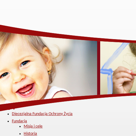
Menu ▼
Diecezjalna Fundacja Ochrony Życia
Fundacja
Misja i cele
Historia