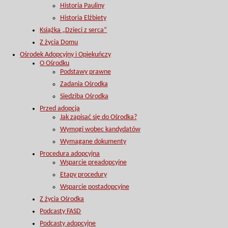
Historia Pauliny
Historia Elżbiety
Książka „Dzieci z serca”
Z życia Domu
Ośrodek Adopcyjny i Opiekuńczy
O Ośrodku
Podstawy prawne
Zadania Ośrodka
Siedziba Ośrodka
Przed adopcją
Jak zapisać się do Ośrodka?
Wymogi wobec kandydatów
Wymagane dokumenty
Procedura adopcyjna
Wsparcie preadopcyjne
Etapy procedury
Wsparcie postadopcyjne
Z życia Ośrodka
Podcasty FASD
Podcasty adopcyjne