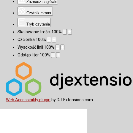
Zaznacz nagłówki
Czytnik ekranu
Tryb czytania
Skalowanie treści
100
%
Czcionka
100
%
Wysokość linii
100
%
Odstęp liter
100
%
Web Accessibility plugin
by DJ-Extensions.com