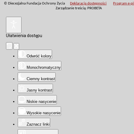
© Diecezjalna Fundacja Ochrony Życia
Deklaracja dostępności
Program e-pit
Zarządzanie treścią: PROBETA
Ułatwienia dostępu
Odwróć kolory
Monochromatyczny
Ciemny kontrast
Jasny kontrast
Niskie nasycenie
Wysokie nasycenie
Zaznacz linki