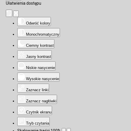
Ułatwienia dostępu
Odwróć kolory
Monochromatyczny
Ciemny kontrast
Jasny kontrast
Niskie nasycenie
Wysokie nasycenie
Zaznacz linki
Zaznacz nagłówki
Czytnik ekranu
Tryb czytania
Skalowanie treści
100
%