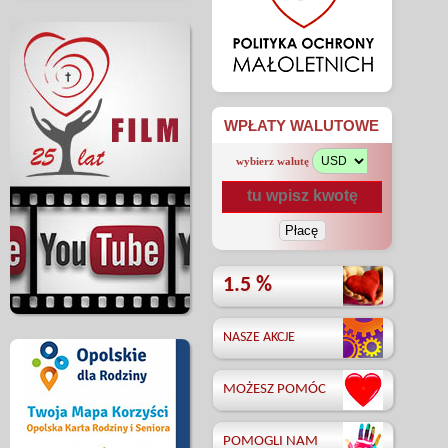
WPŁATY WALUTOWE
wybierz walutę
1.5 %
NASZE AKCJE
MOŻESZ POMÓC
POMOGLI NAM