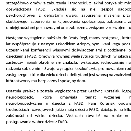
szczegółowo omówiła zaburzenia i trudności, z jakimi boryka się mł
doświadczona FASD. Składają się na nie: zespół nadpobu
psychoruchowej z deficytami uwagi, zaburzenia myślenia prz
skutkowego, zaburzenia funkcjonowania społecznego, zaburzenia z
umiejętnościami poznawczymi oraz zaburzenia związane z rozwojem 
Następne wystąpienie należało do Beaty Regi, mamy zastępczej, któr
lat współpracuje z naszym Ośrodkiem Adopcyjnym. Pani Rega podziel
uczestnikami konferencji własnymi doświadczeniami z codziennej o
dzieckiem z FASD. Omówiła również wiele sytuacji trudnych, w jakich j
zastępczy niejednokrotnie się znalazła, wskazując jednocześnie n
radzenia sobie z nimi. Swoje wystąpienie zakończyła promowaniem rod
zastępczego, które dla wielu dzieci z deficytami jest szansą na znalezien
która stworzy mu bezpieczny i spokojny dom.
Ostatnia prelekcja została wygłoszona przez Grażynę Korasiak, logo
neurologopedę, która omawiała temat wczesnej inte
neurologopedycznej u dziecka z FASD. Pani Korasiak opowie
trudnościach rozwojowych jakie mają dzieci z FASD, dzieląc je na kilk
zależności od wieku dziecka. Wskazała również na konkretne 
postępowania wobec dzieci z FASD.