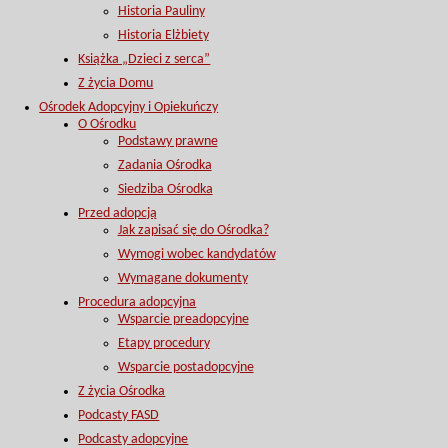
Historia Pauliny
Historia Elżbiety
Książka „Dzieci z serca”
Z życia Domu
Ośrodek Adopcyjny i Opiekuńczy
O Ośrodku
Podstawy prawne
Zadania Ośrodka
Siedziba Ośrodka
Przed adopcją
Jak zapisać się do Ośrodka?
Wymogi wobec kandydatów
Wymagane dokumenty
Procedura adopcyjna
Wsparcie preadopcyjne
Etapy procedury
Wsparcie postadopcyjne
Z życia Ośrodka
Podcasty FASD
Podcasty adopcyjne