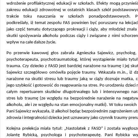
wdrożenie profilaktycznej edukacji w szkołach. Efekty mogą przynieść
zakresu edukacji zdrowotnej w ostatnich klasach szkół podstawowy
trakcie toku nauczania w szkołach ponadpodstawowych. Pre
podkreślały, iż temat zespołu FAS powinien być poruszany na lekcjach
jako część tematu dotyczącego prokreacji i ciąży, aby młodzież znał
skutki spożywania alkoholu podczas ciąży i związane z nimi schorze
wpływ na całe dalsze życie.
Po przerwie kawowej głos zabrała Agnieszka Sajewicz, psycholog,
psychoterapeuta, psychotraumatolog, której wystąpienie miało tytuł
trauma. Czy dziecko z FASD jest bardziej narażone na traumę i jej skut
Sajewicz szczegółowo omówiła pojęcie traumy. Wskazała m.in., iż dz
narażone na skutki stresu lub traumy jaką w ciąży doznaje matka, c
jego szybkość i gotowość do reagowania na stres. Po urodzeniu dzieci r
całym repertuarem skutków długotrwałego lub i intensywnego nar
stres lub traumę (ze względu na bezpośrednie narażenie na negatyw
alkoholu, ale i ze względu na stan emocjonalny matki). W toku swoic
Pani Sajewicz wykazała, iż alkohol będąc bezpośrednim zagrożeniem utr
zdrowia i integralności dziecka jest uznawany jako czynnik traumy prena
Kolejna prelekcja miała tytuł: „Nastolatek z FASD” i została wygłos
Jolantę Rybicką, psychologa i psychoterapeutę. Pani Rybicka wy