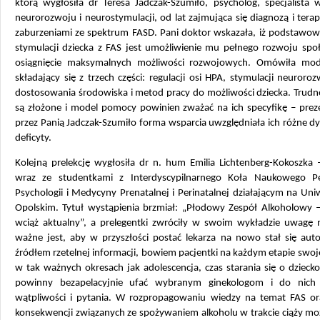
którą wygłosiła dr Teresa Jadczak-Szumiło, psycholog, specjalista 
neurorozwoju i neurostymulacji, od lat zajmująca się diagnozą i terapi
zaburzeniami ze spektrum FASD. Pani doktor wskazała, iż podstawo
stymulacji dziecka z FAS jest umożliwienie mu pełnego rozwoju społ
osiągnięcie maksymalnych możliwości rozwojowych. Omówiła mode
składający się z trzech części: regulacji osi HPA, stymulacji neuroro
dostosowania środowiska i metod pracy do możliwości dziecka. Trudno
są złożone i model pomocy powinien zważać na ich specyfikę – pre
przez Panią Jadczak-Szumiło forma wsparcia uwzględniała ich różne dy
deficyty.
Kolejną prelekcję wygłosiła dr n. hum Emilia Lichtenberg-Kokoszka 
wraz ze studentkami z Interdyscypilnarnego Koła Naukowego Pe
Psychologii i Medycyny Prenatalnej i Perinatalnej działającym na Uni
Opolskim. Tytuł wystąpienia brzmiał: „Płodowy Zespół Alkoholowy 
wciąż aktualny”, a prelegentki zwróciły w swoim wykładzie uwagę n
ważne jest, aby w przyszłości postać lekarza na nowo stał się auto
źródłem rzetelnej informacji, bowiem pacjentki na każdym etapie swoje
w tak ważnych okresach jak adolescencja, czas starania się o dziecko
powinny bezapelacyjnie ufać wybranym ginekologom i do nich
wątpliwości i pytania. W rozpropagowaniu wiedzy na temat FAS or
konsekwencji związanych ze spożywaniem alkoholu w trakcie ciąży m