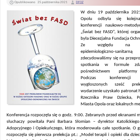
Opublikowano
25 października 2021
DFOZ
W dniu 19 października 202
Opolu odbyła się kolejn
konferencji naukowo-metody
„Świat bez FASD”, której orga
była Diecezjalna Fundacja Ochr
Ze względu na sy
epidemiologiczno-sanitarną
zdecydowaliśmy się na przepr
spotkania w formule zd
pośrednictwem platform
Podczas konferencji 
wygłoszonych sześć prel
wydarzenie uzyskało patronat
Rzecznika Praw Dziecka, Pr
Miasta Opola oraz lokalnych m
Konferencja rozpoczęła się o godz. 9:00. Zebranych przed ekranami 
słuchaczy powitała Pani Barbara Słomian – dyrektor Katolickieg
Adopcyjnego i Opiekuńczego, która moderowała całe spotkanie.
O g
rozpoczęła się pierwsza prelekcja pt.: „Model terapii i opieki dla dziec