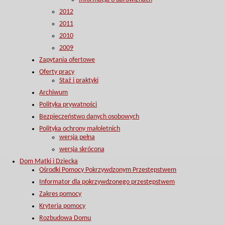
2012
2011
2010
2009
Zapytania ofertowe
Oferty pracy
Staż i praktyki
Archiwum
Polityka prywatności
Bezpieczeństwo danych osobowych
Polityka ochrony małoletnich
wersja pełna
wersja skrócona
Dom Matki i Dziecka
Ośrodki Pomocy Pokrzywdzonym Przestępstwem
Informator dla pokrzywdzonego przestępstwem
Zakres pomocy
Kryteria pomocy
Rozbudowa Domu