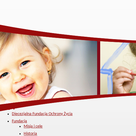
Menu ▼
Diecezjalna Fundacja Ochrony Życia
Fundacja
Misja i cele
Historia