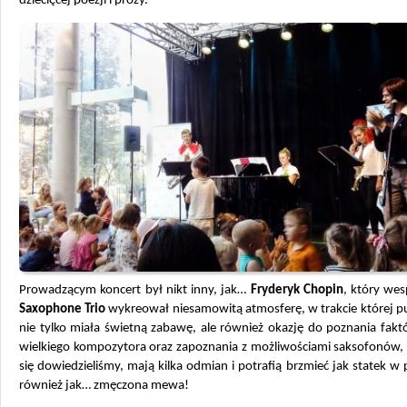
dziecięcej poezji i prozy.
Prowadzącym koncert był nikt inny, jak…
Fryderyk Chopin
, który we
Saxophone Trio
wykreował niesamowitą atmosferę, w trakcie której p
nie tylko miała świetną zabawę, ale również okazję do poznania fakt
wielkiego kompozytora oraz zapoznania z możliwościami saksofonów, 
się dowiedzieliśmy, mają kilka odmian i potrafią brzmieć jak statek w p
również jak… zmęczona mewa!