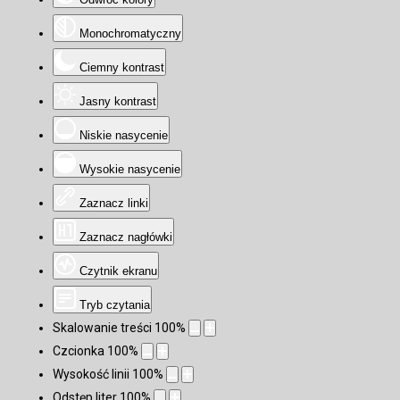
Monochromatyczny
Ciemny kontrast
Jasny kontrast
Niskie nasycenie
Wysokie nasycenie
Zaznacz linki
Zaznacz nagłówki
Czytnik ekranu
Tryb czytania
Skalowanie treści
100
%
Czcionka
100
%
Wysokość linii
100
%
Odstęp liter
100
%