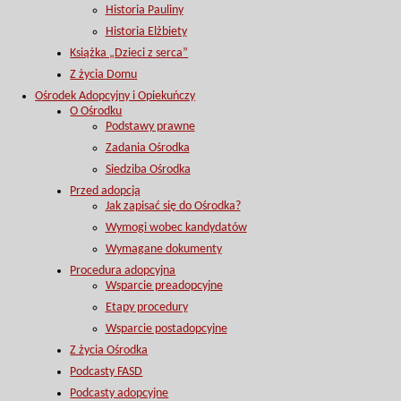
Historia Pauliny
Historia Elżbiety
Książka „Dzieci z serca”
Z życia Domu
Ośrodek Adopcyjny i Opiekuńczy
O Ośrodku
Podstawy prawne
Zadania Ośrodka
Siedziba Ośrodka
Przed adopcją
Jak zapisać się do Ośrodka?
Wymogi wobec kandydatów
Wymagane dokumenty
Procedura adopcyjna
Wsparcie preadopcyjne
Etapy procedury
Wsparcie postadopcyjne
Z życia Ośrodka
Podcasty FASD
Podcasty adopcyjne