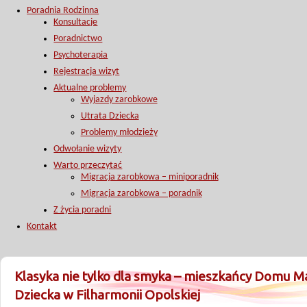
Poradnia Rodzinna
Konsultacje
Poradnictwo
Psychoterapia
Rejestracja wizyt
Aktualne problemy
Wyjazdy zarobkowe
Utrata Dziecka
Problemy młodzieży
Odwołanie wizyty
Warto przeczytać
Migracja zarobkowa – miniporadnik
Migracja zarobkowa – poradnik
Z życia poradni
Kontakt
Klasyka nie tylko dla smyka – mieszkańcy Domu Ma
Dziecka w Filharmonii Opolskiej