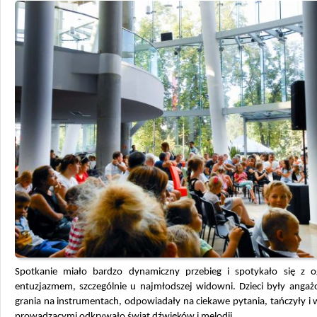
Spotkanie miało bardzo dynamiczny przebieg i spotykało się z
entuzjazmem, szczególnie u najmłodszej widowni. Dzieci były anga
grania na instrumentach, odpowiadały na ciekawe pytania, tańczyły i 
prowadzącymi odkrywało świat dźwięków i melodii.