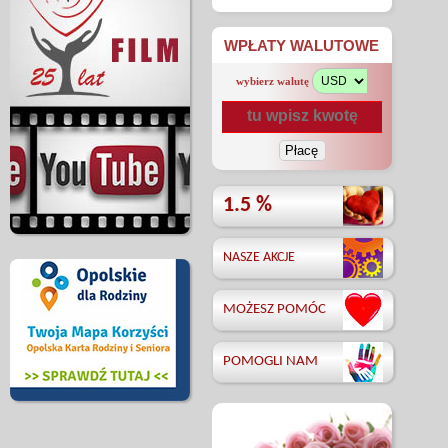
WPŁATY WALUTOWE
wybierz walutę
1.5 %
NASZE AKCJE
MOŻESZ POMÓC
POMOGLI NAM