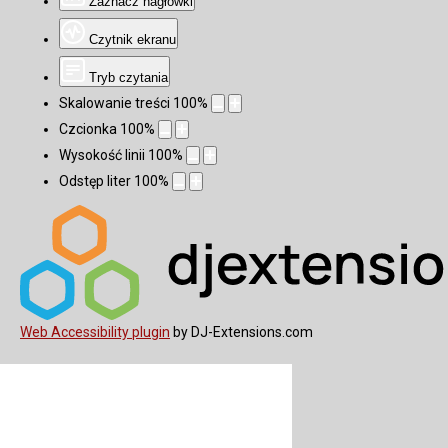
Zaznacz nagłówki
Czytnik ekranu
Tryb czytania
Skalowanie treści
100
%
Czcionka
100
%
Wysokość linii
100
%
Odstęp liter
100
%
Web Accessibility plugin
by DJ-Extensions.com