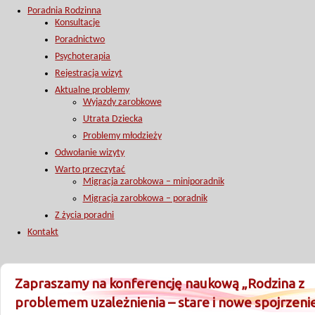
Poradnia Rodzinna
Konsultacje
Poradnictwo
Psychoterapia
Rejestracja wizyt
Aktualne problemy
Wyjazdy zarobkowe
Utrata Dziecka
Problemy młodzieży
Odwołanie wizyty
Warto przeczytać
Migracja zarobkowa – miniporadnik
Migracja zarobkowa – poradnik
Z życia poradni
Kontakt
Zapraszamy na konferencję naukową „Rodzina z
problemem uzależnienia – stare i nowe spojrzeni