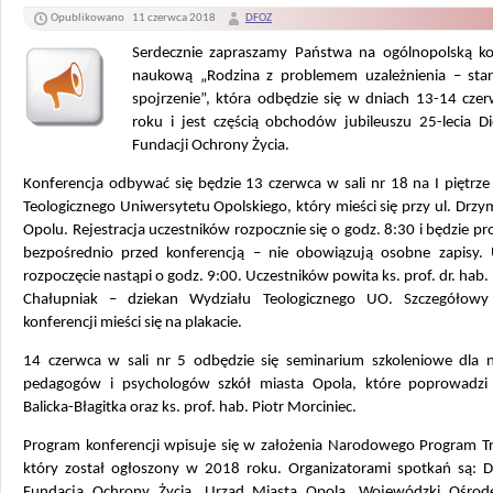
Opublikowano
11 czerwca 2018
DFOZ
Serdecznie zapraszamy Państwa na ogólnopolską ko
naukową „Rodzina z problemem uzależnienia – sta
spojrzenie”, która odbędzie się w dniach 13-14 cze
roku i jest częścią obchodów jubileuszu 25-lecia Di
Fundacji Ochrony Życia.
Konferencja odbywać się będzie 13 czerwca w sali nr 18 na I piętrz
Teologicznego Uniwersytetu Opolskiego, który mieści się przy ul. Drz
Opolu. Rejestracja uczestników rozpocznie się o godz. 8:30 i będzie 
bezpośrednio przed konferencją – nie obowiązują osobne zapisy. 
rozpoczęcie nastąpi o godz. 9:00. Uczestników powita ks. prof. dr. hab
Chałupniak – dziekan Wydziału Teologicznego UO. Szczegółow
konferencji mieści się na plakacie.
14 czerwca w sali nr 5 odbędzie się seminarium szkoleniowe dla na
pedagogów i psychologów szkół miasta Opola, które poprowadzi
Balicka-Błagitka oraz ks. prof. hab. Piotr Morciniec.
Program konferencji wpisuje się w założenia Narodowego Program Tr
który został ogłoszony w 2018 roku. Organizatorami spotkań są: Di
Fundacja Ochrony Życia, Urząd Miasta Opola, Wojewódzki Ośrode