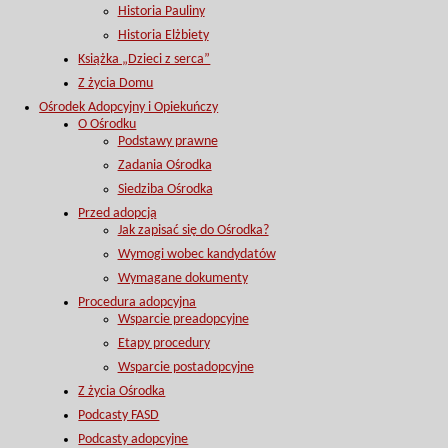
Historia Pauliny
Historia Elżbiety
Książka „Dzieci z serca”
Z życia Domu
Ośrodek Adopcyjny i Opiekuńczy
O Ośrodku
Podstawy prawne
Zadania Ośrodka
Siedziba Ośrodka
Przed adopcją
Jak zapisać się do Ośrodka?
Wymogi wobec kandydatów
Wymagane dokumenty
Procedura adopcyjna
Wsparcie preadopcyjne
Etapy procedury
Wsparcie postadopcyjne
Z życia Ośrodka
Podcasty FASD
Podcasty adopcyjne