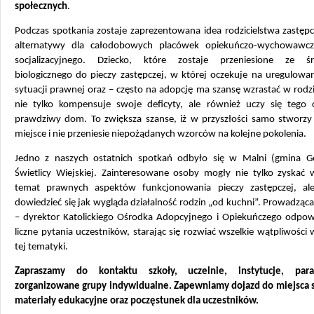
społecznych
.
Podczas spotkania zostaje zaprezentowana idea rodzicielstwa zastęp
alternatywy dla całodobowych placówek opiekuńczo-wychowawc
socjalizacyjnego. Dziecko, które zostaje przeniesione ze ś
biologicznego do pieczy zastępczej, w której oczekuje na uregulowa
sytuacji prawnej oraz – często na adopcję ma szansę wzrastać w rodzi
nie tylko kompensuje swoje deficyty, ale również uczy się tego 
prawdziwy dom. To zwiększa szanse, iż w przyszłości samo stworz
miejsce i nie przeniesie niepożądanych wzorców na kolejne pokolenia.
Jedno z naszych ostatnich spotkań odbyło się w Malni (gmina G
Świetlicy Wiejskiej. Zainteresowane osoby mogły nie tylko zyskać 
temat prawnych aspektów funkcjonowania pieczy zastępczej, al
dowiedzieć się jak wygląda działalność rodzin „od kuchni”. Prowadząca
– dyrektor Katolickiego Ośrodka Adopcyjnego i Opiekuńczego odpow
liczne pytania uczestników, starając się rozwiać wszelkie wątpliwości 
tej tematyki.
Zapraszamy do kontaktu szkoły, uczelnie, instytucje, para
zorganizowane grupy indywidualne. Zapewniamy dojazd do miejsca s
materiały edukacyjne oraz poczęstunek dla uczestników.