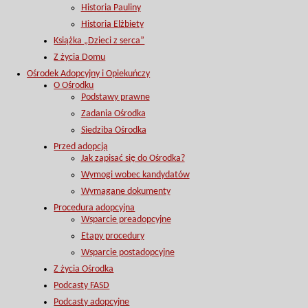
Historia Pauliny
Historia Elżbiety
Książka „Dzieci z serca”
Z życia Domu
Ośrodek Adopcyjny i Opiekuńczy
O Ośrodku
Podstawy prawne
Zadania Ośrodka
Siedziba Ośrodka
Przed adopcją
Jak zapisać się do Ośrodka?
Wymogi wobec kandydatów
Wymagane dokumenty
Procedura adopcyjna
Wsparcie preadopcyjne
Etapy procedury
Wsparcie postadopcyjne
Z życia Ośrodka
Podcasty FASD
Podcasty adopcyjne