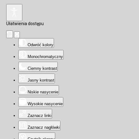
Ułatwienia dostępu
Odwróć kolory
Monochromatyczny
Ciemny kontrast
Jasny kontrast
Niskie nasycenie
Wysokie nasycenie
Zaznacz linki
Zaznacz nagłówki