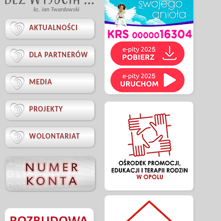
ks. Jan Twardowski

AKTUALNOŚCI

DLA PARTNERÓW

MEDIA

PROJEKTY

WOLONTARIAT