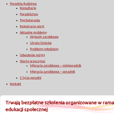
Poradnia Rodzinna
Konsultacje
Poradnictwo
Psychoterapia
Rejestracja wizyt
Aktualne problemy
Wyjazdy zarobkowe
Utrata Dziecka
Problemy młodzieży
Odwołanie wizyty
Warto przeczytać
Migracja zarobkowa – miniporadnik
Migracja zarobkowa – poradnik
Z życia poradni
Kontakt
Trwają bezpłatne szkolenia organizowane w ram
edukacji społecznej