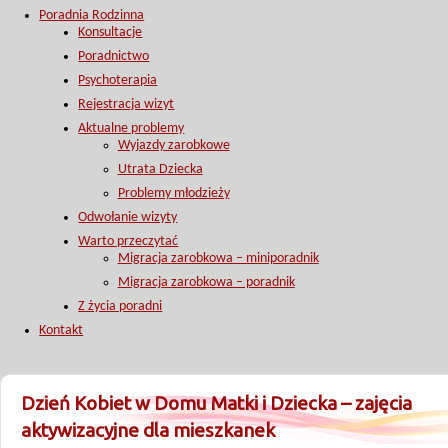
Poradnia Rodzinna
Konsultacje
Poradnictwo
Psychoterapia
Rejestracja wizyt
Aktualne problemy
Wyjazdy zarobkowe
Utrata Dziecka
Problemy młodzieży
Odwołanie wizyty
Warto przeczytać
Migracja zarobkowa – miniporadnik
Migracja zarobkowa – poradnik
Z życia poradni
Kontakt
Dzień Kobiet w Domu Matki i Dziecka – zajęcia
aktywizacyjne dla mieszkanek