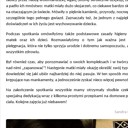
tablicy przez naszą wolontariuszkę Agatę (której serdecznie dziękuję 
a padło ich mnóstwo: matki miały dużo skojarzeń, co ciekawe bardzo sk
na otaczającym je świecie. Mówiły o pięknie kamienic, przyrody, nocne
szczególnie tego pełnego gwiazd. Zaznaczały też, że jednym z najpię
doświadczeń w ich życiu jest wychowywanie dziecka.
Podczas spotkania omówiłyśmy także podstawowe zasady higieny 
matek oraz ich dzieci. Rozmawiałyśmy o tym jak ważna jest 
pielęgnacja, która nie tylko sprzyja urodzie i dobremu samopoczuciu, 
wszystkim zdrowiu.
Był również czas, aby porozmawiać o swoich kompleksach i w twórc
nad nimi „zapanować”! Następnie matki miały okazję określić swój typ 
dowiedzieć się jaki ubiór najbardziej do niej pasuje. W ten sposób m
krępujące nas mankamenty, a jednocześnie zyskać nieco więcej pewnośc
Na zakończenie spotkania wszystkie mamy otrzymały słodkie czek
specjalną dedykacją wraz z kilkoma prostymi przepisami na domowe p
ciała. Kolejne zajęcia już niebawem!
Sandra