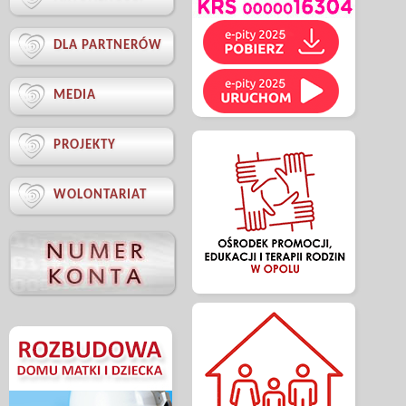

DLA PARTNERÓW

MEDIA

PROJEKTY

WOLONTARIAT