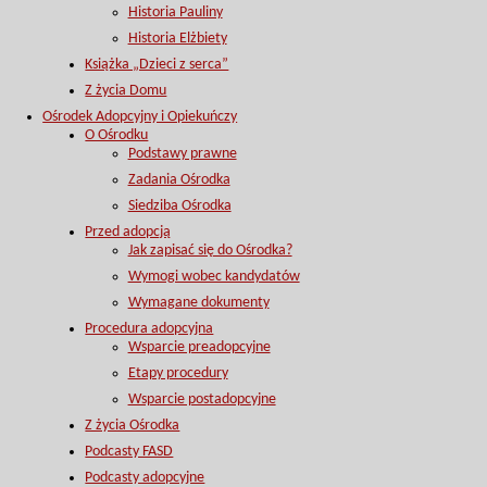
Historia Pauliny
Historia Elżbiety
Książka „Dzieci z serca”
Z życia Domu
Ośrodek Adopcyjny i Opiekuńczy
O Ośrodku
Podstawy prawne
Zadania Ośrodka
Siedziba Ośrodka
Przed adopcją
Jak zapisać się do Ośrodka?
Wymogi wobec kandydatów
Wymagane dokumenty
Procedura adopcyjna
Wsparcie preadopcyjne
Etapy procedury
Wsparcie postadopcyjne
Z życia Ośrodka
Podcasty FASD
Podcasty adopcyjne