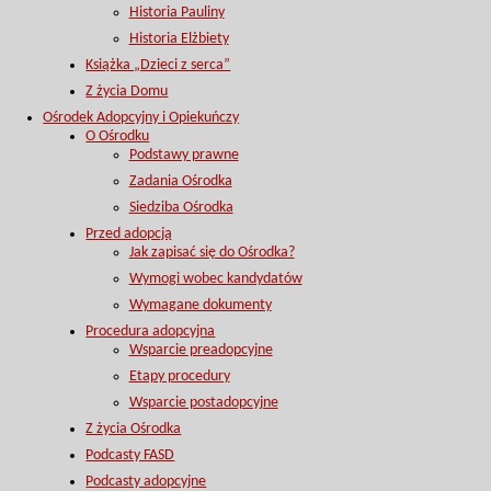
Historia Pauliny
Historia Elżbiety
Książka „Dzieci z serca”
Z życia Domu
Ośrodek Adopcyjny i Opiekuńczy
O Ośrodku
Podstawy prawne
Zadania Ośrodka
Siedziba Ośrodka
Przed adopcją
Jak zapisać się do Ośrodka?
Wymogi wobec kandydatów
Wymagane dokumenty
Procedura adopcyjna
Wsparcie preadopcyjne
Etapy procedury
Wsparcie postadopcyjne
Z życia Ośrodka
Podcasty FASD
Podcasty adopcyjne