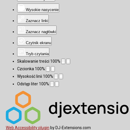
Wysokie nasycenie
Zaznacz linki
Zaznacz nagłówki
Czytnik ekranu
Tryb czytania
Skalowanie treści
100
%
Czcionka
100
%
Wysokość linii
100
%
Odstęp liter
100
%
Web Accessibility plugin
by DJ-Extensions.com