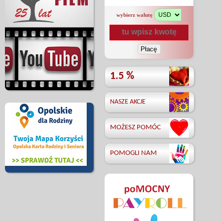
wybierz walutę
1.5 %
NASZE AKCJE
MOŻESZ POMÓC
POMOGLI NAM