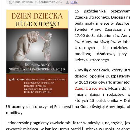
Opublikowano
10 października 2017
DFOZ
15 października przeżywa
Dziecka Utraconego. Diecezjal
będą miały miejsce w Bazylice
Świętej Anny. Zapraszamy 
17.00 do Sanktuarium św. Anny
św. Anny, na Mszę św. w inten
Utraconych i ich rodziców,
modlitwę różańcową przy
Dziecka Utraconego.
Z myślą o rodzicach, którzy utra
dziecko, opolskie Duszpasters
w 2013 roku otwarło internet
Dzieci Utraconych
. Można do n
imiona dzieci i rodziców, w
których 15 października – Dni
Utraconego, na uroczystej Eucharystii na Górze Świętej Anny będą o
modlitwy.
Jednocześnie pragniemy zawiadomić, iż raz w miesiącu, najczęściej jest
czwartek miesiąca, w kaplicy Domu Matki i Dziecka w Opolu, celebro