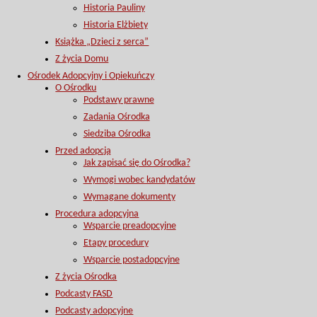
Historia Pauliny
Historia Elżbiety
Książka „Dzieci z serca”
Z życia Domu
Ośrodek Adopcyjny i Opiekuńczy
O Ośrodku
Podstawy prawne
Zadania Ośrodka
Siedziba Ośrodka
Przed adopcją
Jak zapisać się do Ośrodka?
Wymogi wobec kandydatów
Wymagane dokumenty
Procedura adopcyjna
Wsparcie preadopcyjne
Etapy procedury
Wsparcie postadopcyjne
Z życia Ośrodka
Podcasty FASD
Podcasty adopcyjne