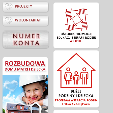

PROJEKTY

WOLONTARIAT