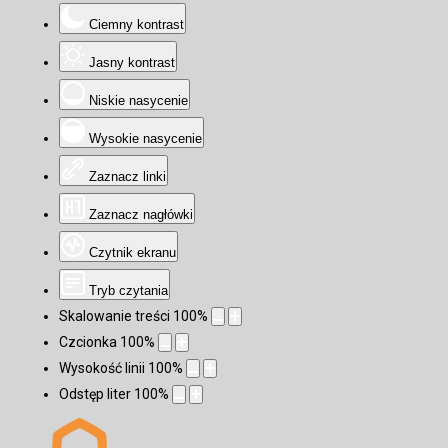
Ciemny kontrast
Jasny kontrast
Niskie nasycenie
Wysokie nasycenie
Zaznacz linki
Zaznacz nagłówki
Czytnik ekranu
Tryb czytania
Skalowanie treści
100
%
Czcionka
100
%
Wysokość linii
100
%
Odstęp liter
100
%