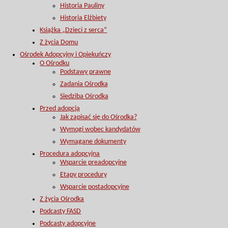
Historia Pauliny
Historia Elżbiety
Książka „Dzieci z serca”
Z życia Domu
Ośrodek Adopcyjny i Opiekuńczy
O Ośrodku
Podstawy prawne
Zadania Ośrodka
Siedziba Ośrodka
Przed adopcją
Jak zapisać się do Ośrodka?
Wymogi wobec kandydatów
Wymagane dokumenty
Procedura adopcyjna
Wsparcie preadopcyjne
Etapy procedury
Wsparcie postadopcyjne
Z życia Ośrodka
Podcasty FASD
Podcasty adopcyjne