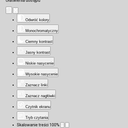
Ułatwienia dostępu
Odwróć kolory
Monochromatyczny
Ciemny kontrast
Jasny kontrast
Niskie nasycenie
Wysokie nasycenie
Zaznacz linki
Zaznacz nagłówki
Czytnik ekranu
Tryb czytania
Skalowanie treści
100
%