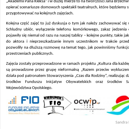
„Akademii Pana Kleksa” i w dużej mierze to na twórczości Jana Brzechw
opierać scenariusze domowych spektakli teatralnych, które będziemy
przygotowywać na kolejnych zajęciach.
Kolejna część zajęć to już dyskusja o tym jak należy zachowywać się 
Schludny ubiór, wyłączenie telefonu komórkowego, zakaz jedzenia o
pojawiły się niemal od razu na naszej tablicy – kolejne punkty, takie ja
do aktora i nieprzeszkadzanie innym uczestnikom w trakcie przed
pozwoliły na dłuższą rozmowę na temat tego, jak powinniśmy funkc
przestrzeniach publicznych.
Zajęcia zostały przeprowadzone w ramach projektu „Kultura dla każde
są prowadzone przez grupę nieformalną „Razem przeciw wykluczeni
działa pod patronatem Stowarzyszenia „Czas dla Rodziny”, realizując dz
środków Funduszu Inicjatyw Obywatelskich oraz środków S
Województwa Opolskiego.
Sandra