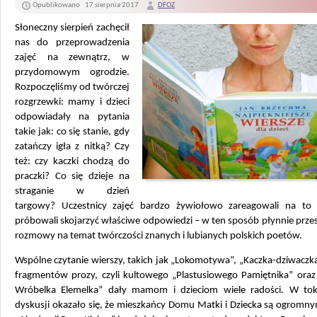
Opublikowano
17 sierpnia 2017
DFOZ
Słoneczny sierpień zachęcił
nas do przeprowadzenia
zajęć na zewnątrz, w
przydomowym ogrodzie.
Rozpoczęliśmy od twórczej
rozgrzewki: mamy i dzieci
odpowiadały na pytania
takie jak: co się stanie, gdy
zatańczy igła z nitką? Czy
też: czy kaczki chodzą do
praczki? Co się dzieje na
straganie w dzień
targowy? Uczestnicy zajęć bardzo żywiołowo zareagowali na to 
próbowali skojarzyć właściwe odpowiedzi – w ten sposób płynnie prze
rozmowy na temat twórczości znanych i lubianych polskich poetów.
Wspólne czytanie wierszy, takich jak „Lokomotywa”, „Kaczka-dziwaczka
fragmentów prozy, czyli kultowego „Plastusiowego Pamiętnika” oraz
Wróbelka Elemelka” dały mamom i dzieciom wiele radości. W tok
dyskusji okazało się, że mieszkańcy Domu Matki i Dziecka są ogromn