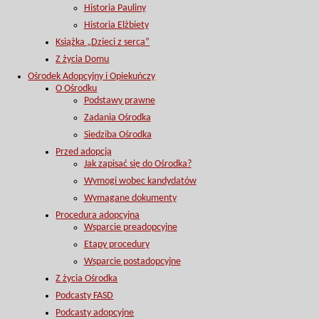
Historia Pauliny
Historia Elżbiety
Książka „Dzieci z serca”
Z życia Domu
Ośrodek Adopcyjny i Opiekuńczy
O Ośrodku
Podstawy prawne
Zadania Ośrodka
Siedziba Ośrodka
Przed adopcją
Jak zapisać się do Ośrodka?
Wymogi wobec kandydatów
Wymagane dokumenty
Procedura adopcyjna
Wsparcie preadopcyjne
Etapy procedury
Wsparcie postadopcyjne
Z życia Ośrodka
Podcasty FASD
Podcasty adopcyjne