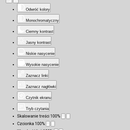
Odwróć kolory
Monochromatyczny
Ciemny kontrast
Jasny kontrast
Niskie nasycenie
Wysokie nasycenie
Zaznacz linki
Zaznacz nagłówki
Czytnik ekranu
Tryb czytania
Skalowanie treści
100
%
Czcionka
100
%