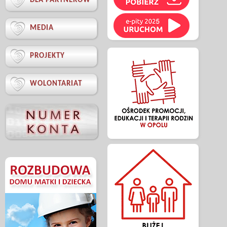

DLA PARTNERÓW

MEDIA

PROJEKTY

WOLONTARIAT