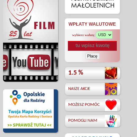
WPŁATY WALUTOWE
wybierz walutę
1.5 %
NASZE AKCJE
MOŻESZ POMÓC
POMOGLI NAM