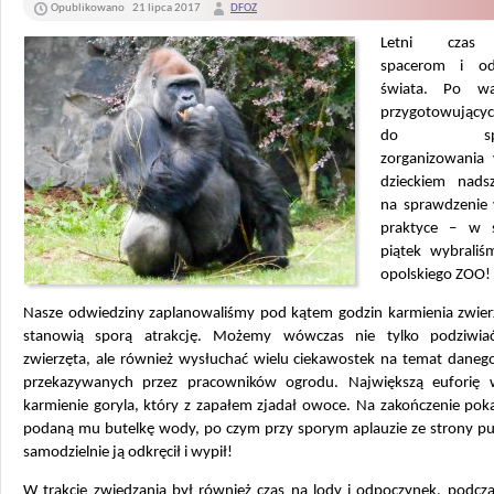
Opublikowano
21 lipca 2017
DFOZ
Letni czas 
spacerom i od
świata. Po war
przygotowując
do spra
zorganizowania 
dzieckiem nads
na sprawdzenie
praktyce – w s
piątek wybraliś
opolskiego ZOO!
Nasze odwiedziny zaplanowaliśmy pod kątem godzin karmienia zwierz
stanowią sporą atrakcję.
Możemy wówczas nie tylko podziwiać
zwierzęta, ale również wysłuchać wielu ciekawostek na temat daneg
przekazywanych przez pracowników ogrodu. Największą euforię 
karmienie goryla, który z zapałem zjadał owoce. Na zakończenie pok
podaną mu butelkę wody, po czym przy sporym aplauzie ze strony pub
samodzielnie ją odkręcił i wypił!
W trakcie zwiedzania był również czas na lody i odpoczynek, podcza