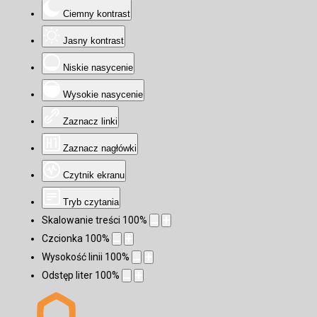
Ciemny kontrast
Jasny kontrast
Niskie nasycenie
Wysokie nasycenie
Zaznacz linki
Zaznacz nagłówki
Czytnik ekranu
Tryb czytania
Skalowanie treści
100
%
Czcionka
100
%
Wysokość linii
100
%
Odstęp liter
100
%