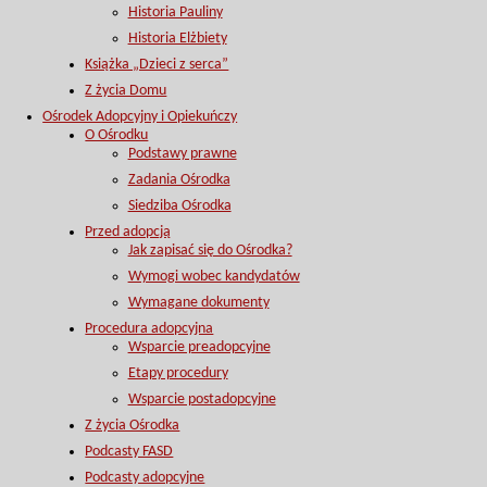
Historia Pauliny
Historia Elżbiety
Książka „Dzieci z serca”
Z życia Domu
Ośrodek Adopcyjny i Opiekuńczy
O Ośrodku
Podstawy prawne
Zadania Ośrodka
Siedziba Ośrodka
Przed adopcją
Jak zapisać się do Ośrodka?
Wymogi wobec kandydatów
Wymagane dokumenty
Procedura adopcyjna
Wsparcie preadopcyjne
Etapy procedury
Wsparcie postadopcyjne
Z życia Ośrodka
Podcasty FASD
Podcasty adopcyjne