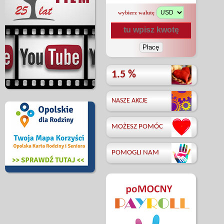
wybierz walutę
1.5 %
NASZE AKCJE
MOŻESZ POMÓC
POMOGLI NAM