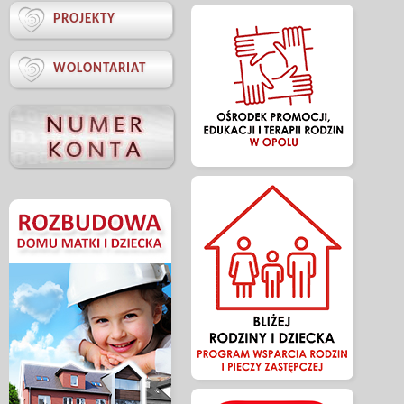

PROJEKTY

WOLONTARIAT