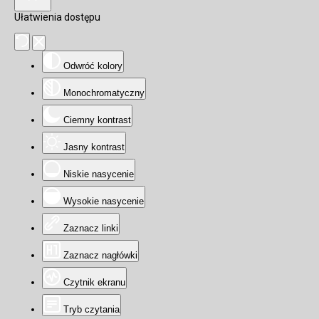
Ułatwienia dostępu
Odwróć kolory
Monochromatyczny
Ciemny kontrast
Jasny kontrast
Niskie nasycenie
Wysokie nasycenie
Zaznacz linki
Zaznacz nagłówki
Czytnik ekranu
Tryb czytania