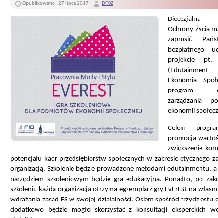
Opublikowano
27 lipca 2017
DFOZ
Diecezjalna 
Ochrony Życia m
zaprosić Pań
bezpłatnego u
projekcie pt. 
(Edutainment –
Ekonomia Społ
program et
zarządzania po
ekonomii społecz
Celem progra
promocja wartoś
zwiększenie kom
potencjału kadr przedsiębiorstw społecznych w zakresie etycznego z
organizacją. Szkolenie będzie prowadzone metodami edutainmentu, 
narzędziem szkoleniowym będzie gra edukacyjna. Ponadto, po za
szkoleniu każda organizacja otrzyma egzemplarz gry EvErESt na własn
wdrażania zasad ES w swojej działalności. Osiem spośród trzydziestu o
dodatkowo będzie mogło skorzystać z konsultacji eksperckich w