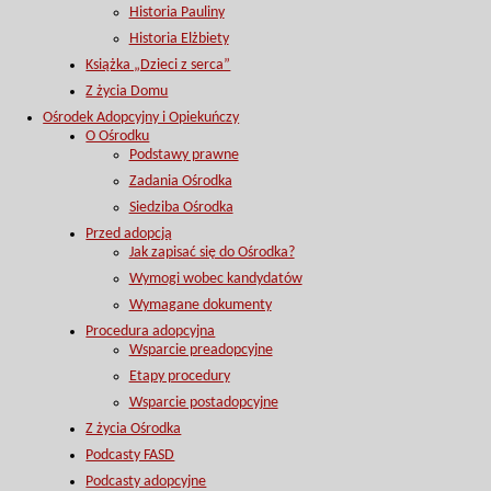
Historia Pauliny
Historia Elżbiety
Książka „Dzieci z serca”
Z życia Domu
Ośrodek Adopcyjny i Opiekuńczy
O Ośrodku
Podstawy prawne
Zadania Ośrodka
Siedziba Ośrodka
Przed adopcją
Jak zapisać się do Ośrodka?
Wymogi wobec kandydatów
Wymagane dokumenty
Procedura adopcyjna
Wsparcie preadopcyjne
Etapy procedury
Wsparcie postadopcyjne
Z życia Ośrodka
Podcasty FASD
Podcasty adopcyjne