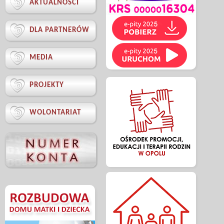

AKTUALNOŚCI

DLA PARTNERÓW

MEDIA

PROJEKTY

WOLONTARIAT