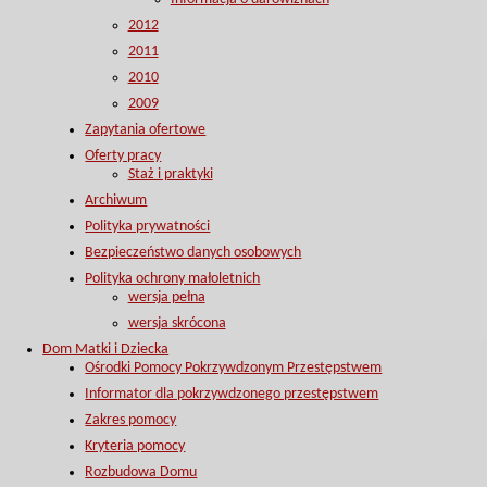
2012
2011
2010
2009
Zapytania ofertowe
Oferty pracy
Staż i praktyki
Archiwum
Polityka prywatności
Bezpieczeństwo danych osobowych
Polityka ochrony małoletnich
wersja pełna
wersja skrócona
Dom Matki i Dziecka
Ośrodki Pomocy Pokrzywdzonym Przestępstwem
Informator dla pokrzywdzonego przestępstwem
Zakres pomocy
Kryteria pomocy
Rozbudowa Domu