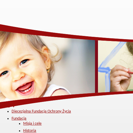
Menu ▼
Diecezjalna Fundacja Ochrony Życia
Fundacja
Misja i cele
Historia