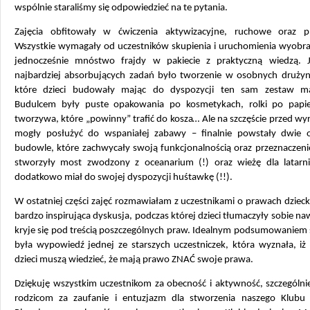
wspólnie staraliśmy się odpowiedzieć na te pytania.
Zajęcia obfitowały w ćwiczenia aktywizacyjne, ruchowe oraz pl
Wszystkie wymagały od uczestników skupienia i uruchomienia wyobraź
jednocześnie mnóstwo frajdy w pakiecie z praktyczną wiedzą.
najbardziej absorbujących zadań było tworzenie w osobnych drużyn
które dzieci budowały mając do dyspozycji ten sam zestaw ma
Budulcem były puste opakowania po kosmetykach, rolki po papie
tworzywa, które „powinny” trafić do kosza… Ale na szczęście przed w
mogły posłużyć do wspaniałej zabawy – finalnie powstały dwie o
budowle, które zachwycały swoją funkcjonalnością oraz przeznaczeni
stworzyły most zwodzony z oceanarium (!) oraz wieżę dla latarni
dodatkowo miał do swojej dyspozycji huśtawkę (!!).
W ostatniej części zajęć rozmawiałam z uczestnikami o prawach dzieck
bardzo inspirująca dyskusja, podczas której dzieci tłumaczyły sobie n
kryje się pod treścią poszczególnych praw. Idealnym podsumowaniem 
była wypowiedź jednej ze starszych uczestniczek, która wyznała, iż
dzieci muszą wiedzieć, że mają prawo ZNAĆ swoje prawa.
Dziękuję wszystkim uczestnikom za obecność i aktywność, szczególni
rodzicom za zaufanie i entuzjazm dla stworzenia naszego Klubu 