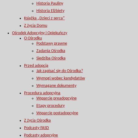
Historia Pauliny
Historia Elżbiety
Książka „Dzieci z serca”
Z życia Domu
Ośrodek Adopcyjny i Opiekuńczy
O Ośrodku
Podstawy prawne
Zadania Ośrodka
Siedziba Ośrodka
Przed adopcją
Jak zapisać się do Ośrodka?
Wymogi wobec kandydatów
Wymagane dokumenty
Procedura adopcyjna
Wsparcie preadopcyjne
Etapy procedury
Wsparcie postadopcyjne
Z życia Ośrodka
Podcasty FASD
Podcasty adopcyjne