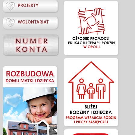

PROJEKTY

WOLONTARIAT