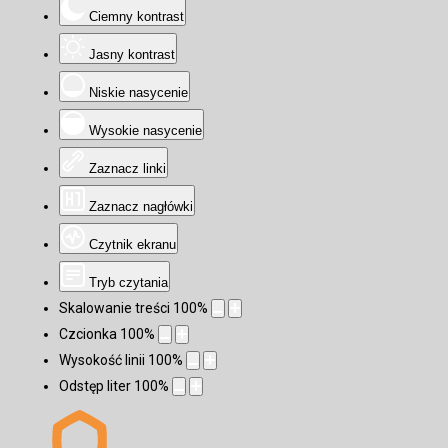
Ciemny kontrast
Jasny kontrast
Niskie nasycenie
Wysokie nasycenie
Zaznacz linki
Zaznacz nagłówki
Czytnik ekranu
Tryb czytania
Skalowanie treści
100
%
Czcionka
100
%
Wysokość linii
100
%
Odstęp liter
100
%