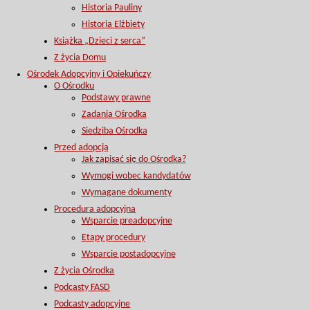
Historia Pauliny
Historia Elżbiety
Książka „Dzieci z serca”
Z życia Domu
Ośrodek Adopcyjny i Opiekuńczy
O Ośrodku
Podstawy prawne
Zadania Ośrodka
Siedziba Ośrodka
Przed adopcją
Jak zapisać się do Ośrodka?
Wymogi wobec kandydatów
Wymagane dokumenty
Procedura adopcyjna
Wsparcie preadopcyjne
Etapy procedury
Wsparcie postadopcyjne
Z życia Ośrodka
Podcasty FASD
Podcasty adopcyjne