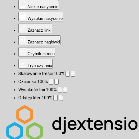
Niskie nasycenie
Wysokie nasycenie
Zaznacz linki
Zaznacz nagłówki
Czytnik ekranu
Tryb czytania
Skalowanie treści
100
%
Czcionka
100
%
Wysokość linii
100
%
Odstęp liter
100
%