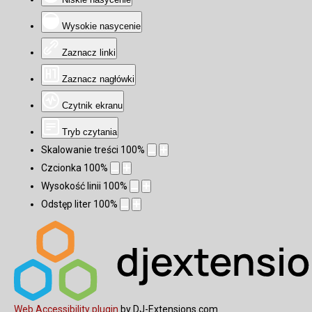
Wysokie nasycenie
Zaznacz linki
Zaznacz nagłówki
Czytnik ekranu
Tryb czytania
Skalowanie treści
100
%
Czcionka
100
%
Wysokość linii
100
%
Odstęp liter
100
%
Web Accessibility plugin
by DJ-Extensions.com