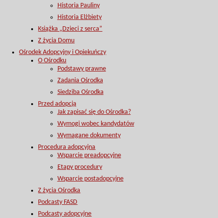
Historia Pauliny
Historia Elżbiety
Książka „Dzieci z serca”
Z życia Domu
Ośrodek Adopcyjny i Opiekuńczy
O Ośrodku
Podstawy prawne
Zadania Ośrodka
Siedziba Ośrodka
Przed adopcją
Jak zapisać się do Ośrodka?
Wymogi wobec kandydatów
Wymagane dokumenty
Procedura adopcyjna
Wsparcie preadopcyjne
Etapy procedury
Wsparcie postadopcyjne
Z życia Ośrodka
Podcasty FASD
Podcasty adopcyjne