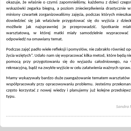
okazuje, że właśnie o czymś zapomnieliśmy, każdemu z dzieci czegoś
wskazówki zegarka biegną, a poziom zniecierpliwienia drastycznie w
miniony czwartek zorganizowaliśmy zajęcia, podczas których mieszka
dowiedzieć się jak właściwie przygotować się do wyjścia z dziec
możliwie jak najsprawniej je przeprowadzić. Spotkanie mia
warsztatową, w której matki miały samodzielnie wypracować 
odpowiedź na omawiany temat.
Podczas zajęć padło wiele refleksji i pomysłów, nie zabrakło również op
życia wziętych”. Udało nam się wypracować kilka metod, które będą n
pomocą przy przygotowaniu się do wyjazdu całodniowego, na 
rekreacyjną, bądź na zwykłe wyjście w celu załatwienia ważnych spraw.
Mamy wykazywały bardzo duże zaangażowanie tematem warsztatów i
współpracowały przy opracowywaniu problemu. Jesteśmy przekonani
często korzystać z nowej wiedzy i planujemy już kolejne przedsięwz
typu.
Sandra 