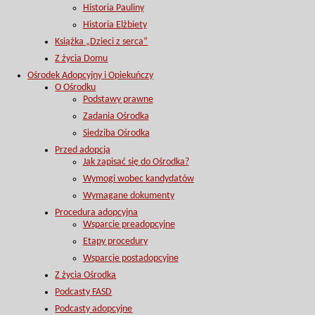
Historia Pauliny
Historia Elżbiety
Książka „Dzieci z serca”
Z życia Domu
Ośrodek Adopcyjny i Opiekuńczy
O Ośrodku
Podstawy prawne
Zadania Ośrodka
Siedziba Ośrodka
Przed adopcją
Jak zapisać się do Ośrodka?
Wymogi wobec kandydatów
Wymagane dokumenty
Procedura adopcyjna
Wsparcie preadopcyjne
Etapy procedury
Wsparcie postadopcyjne
Z życia Ośrodka
Podcasty FASD
Podcasty adopcyjne