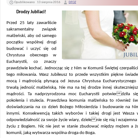
Opublikowano
13 sierpnia 2016
DFOZ
Drodzy Jubilaci!
Przed 25 laty zawarliście
sakramentalny związek
małżeński, aby od samego
początku wspólnej drogi
budować i uczyć się od
Chrystusa obecnego w
Eucharystii, co znaczy
prawdziwie kochać. Jednocząc się z Nim w Komunii Świętej czerpaliś
tego miłowania. Wasz Jubileusz to przede wszystkim piękne świade
mocą i mądrością płynącą od Jezusa Chrystusa Eucharystyczneg
trwałą jedność małżeńską.
Nie ma na tej drodze innej skuteczniejsz
mądrości. Ta nadprzyrodzona moc Eucharystii potwierdziła si
pokolenia i stulecia. Prawdziwa komunia małżeńska to również ś
doświadczania na co dzień Bożego Miłosierdzia i budowanie na Nim 
innymi. Konsekwencją takich wyborów i takiej drogi jest Wasza
odpowiedzialność za swoje życie wiary, dzielenie się nią i wzajem
życiu z Bogiem. Nic nie jest w stanie zbudować między mężem a żo
komunii, jaką wytwarza wspólna droga do Boga.