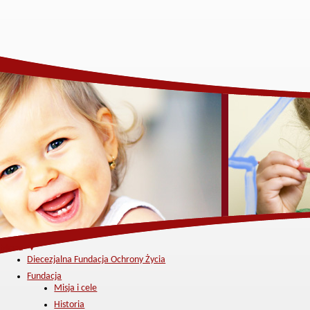
Menu ▼
Diecezjalna Fundacja Ochrony Życia
Fundacja
Misja i cele
Historia