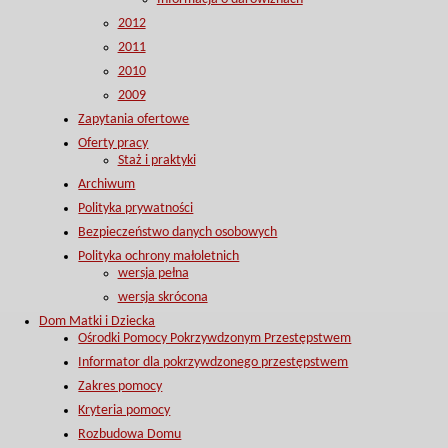
2012
2011
2010
2009
Zapytania ofertowe
Oferty pracy
Staż i praktyki
Archiwum
Polityka prywatności
Bezpieczeństwo danych osobowych
Polityka ochrony małoletnich
wersja pełna
wersja skrócona
Dom Matki i Dziecka
Ośrodki Pomocy Pokrzywdzonym Przestępstwem
Informator dla pokrzywdzonego przestępstwem
Zakres pomocy
Kryteria pomocy
Rozbudowa Domu