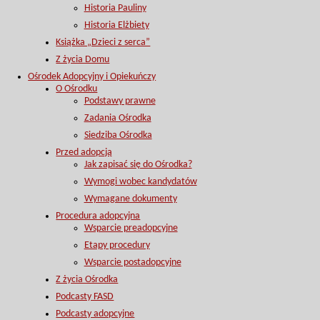
Historia Pauliny
Historia Elżbiety
Książka „Dzieci z serca”
Z życia Domu
Ośrodek Adopcyjny i Opiekuńczy
O Ośrodku
Podstawy prawne
Zadania Ośrodka
Siedziba Ośrodka
Przed adopcją
Jak zapisać się do Ośrodka?
Wymogi wobec kandydatów
Wymagane dokumenty
Procedura adopcyjna
Wsparcie preadopcyjne
Etapy procedury
Wsparcie postadopcyjne
Z życia Ośrodka
Podcasty FASD
Podcasty adopcyjne