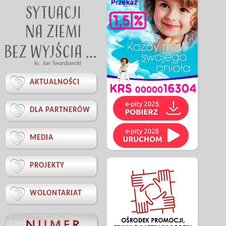
ks. Jan Twardowski

AKTUALNOŚCI

DLA PARTNERÓW

MEDIA

PROJEKTY

WOLONTARIAT