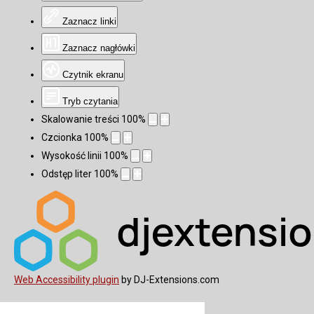
Zaznacz linki
Zaznacz nagłówki
Czytnik ekranu
Tryb czytania
Skalowanie treści
100
%
Czcionka
100
%
Wysokość linii
100
%
Odstęp liter
100
%
Web Accessibility plugin
by DJ-Extensions.com