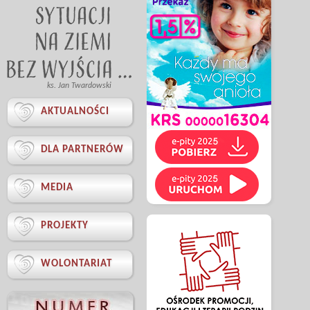
ks. Jan Twardowski

AKTUALNOŚCI

DLA PARTNERÓW

MEDIA

PROJEKTY

WOLONTARIAT