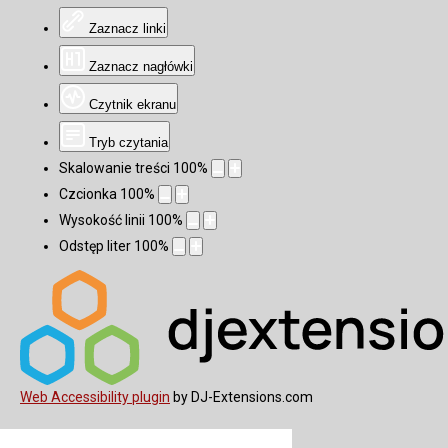
Zaznacz linki
Zaznacz nagłówki
Czytnik ekranu
Tryb czytania
Skalowanie treści
100
%
Czcionka
100
%
Wysokość linii
100
%
Odstęp liter
100
%
Web Accessibility plugin
by DJ-Extensions.com