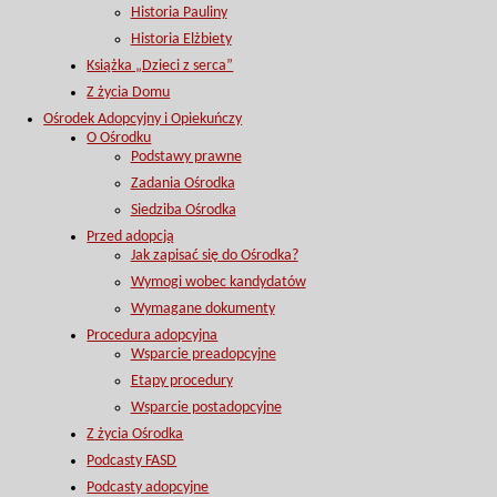
Historia Pauliny
Historia Elżbiety
Książka „Dzieci z serca”
Z życia Domu
Ośrodek Adopcyjny i Opiekuńczy
O Ośrodku
Podstawy prawne
Zadania Ośrodka
Siedziba Ośrodka
Przed adopcją
Jak zapisać się do Ośrodka?
Wymogi wobec kandydatów
Wymagane dokumenty
Procedura adopcyjna
Wsparcie preadopcyjne
Etapy procedury
Wsparcie postadopcyjne
Z życia Ośrodka
Podcasty FASD
Podcasty adopcyjne