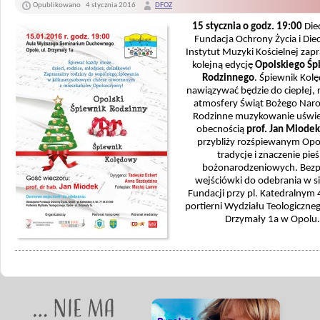
Opublikowano
4 stycznia 2016
DFOZ
15 stycznia o godz. 19:00
Die
Fundacja Ochrony Życia i Die
Instytut Muzyki Kościelnej zap
kolejną edycję
Opolskiego Śp
Rodzinnego
. Śpiewnik Kol
nawiązywać będzie do ciepłej, 
atmosfery Świąt Bożego Naro
Rodzinne muzykowanie uświe
obecnością
prof. Jan Miode
przybliży rozśpiewanym Op
tradycje i znaczenie pieś
bożonarodzeniowych. Bezp
wejściówki do odebrania w si
Fundacji przy pl. Katedralnym 
portierni Wydziału Teologiczneg
Drzymały 1a w Opolu.