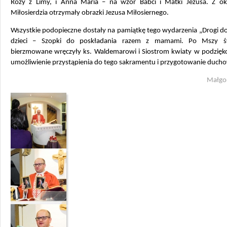
Róży z Limy, i Anna Maria – na wzór Babci i Matki Jezusa. Z ok
Miłosierdzia otrzymały obrazki Jezusa Miłosiernego.
Wszystkie podopieczne dostały na pamiątkę tego wydarzenia „Drogi do
dzieci – Szopki do poskładania razem z mamami. Po Mszy 
bierzmowane wręczyły ks. Waldemarowi i Siostrom kwiaty w podzięk
umożliwienie przystąpienia do tego sakramentu i przygotowanie duch
Małgor