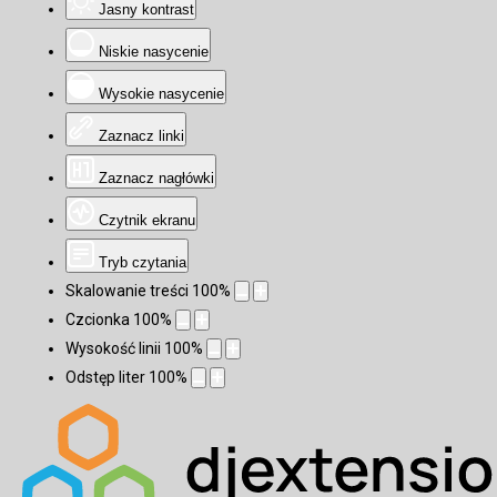
Jasny kontrast
Niskie nasycenie
Wysokie nasycenie
Zaznacz linki
Zaznacz nagłówki
Czytnik ekranu
Tryb czytania
Skalowanie treści
100
%
Czcionka
100
%
Wysokość linii
100
%
Odstęp liter
100
%