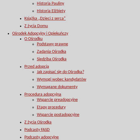
Historia Pauliny
Historia Elżbiety
Książka „Dzieci z serca”
Z życia Domu
Ośrodek Adopcyjny i Opiekuńczy
O Ośrodku
Podstawy prawne
Zadania Ośrodka
Siedziba Ośrodka
Przed adopcją
Jak zapisać się do Ośrodka?
Wymogi wobec kandydatów
Wymagane dokumenty
Procedura adopcyjna
Wsparcie preadopcyjne
Etapy procedury
Wsparcie postadopcyjne
Z życia Ośrodka
Podcasty FASD
Podcasty adopcyjne