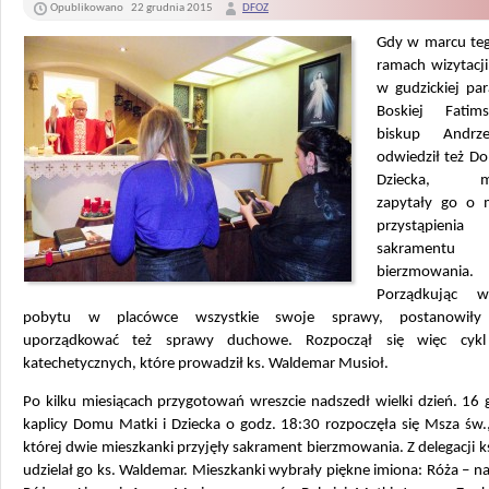
Opublikowano
22 grudnia 2015
DFOZ
Gdy w marcu te
ramach wizytacji
w gudzickiej par
Boskiej Fatims
biskup Andrz
odwiedził też D
Dziecka, mie
zapytały go o 
przystąpie
sakramentu
bierzmowania.
Porządkując w
pobytu w placówce wszystkie swoje sprawy, postanowił
uporządkować też sprawy duchowe.
Rozpoczął się więc cykl
katechetycznych, które prowadził ks. Waldemar Musioł.
Po kilku miesiącach przygotowań wreszcie nadszedł wielki dzień. 16
kaplicy Domu Matki i Dziecka o godz. 18:30 rozpoczęła się Msza św.
której dwie mieszkanki przyjęły sakrament bierzmowania. Z delegacji k
udzielał go ks. Waldemar. Mieszkanki wybrały piękne imiona: Róża – n