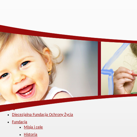
Menu ▼
Diecezjalna Fundacja Ochrony Życia
Fundacja
Misja i cele
Historia