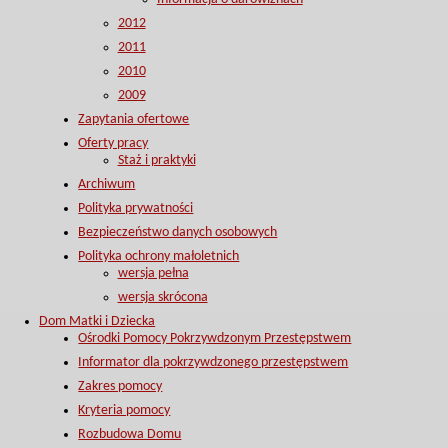
2012
2011
2010
2009
Zapytania ofertowe
Oferty pracy
Staż i praktyki
Archiwum
Polityka prywatności
Bezpieczeństwo danych osobowych
Polityka ochrony małoletnich
wersja pełna
wersja skrócona
Dom Matki i Dziecka
Ośrodki Pomocy Pokrzywdzonym Przestępstwem
Informator dla pokrzywdzonego przestępstwem
Zakres pomocy
Kryteria pomocy
Rozbudowa Domu