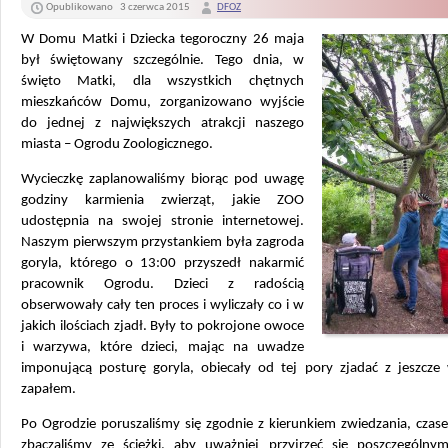
Opublikowano
3 czerwca 2015
DFOZ
W Domu Matki i Dziecka tegoroczny 26 maja
był świętowany szczególnie. Tego dnia, w
święto Matki, dla wszystkich chętnych
mieszkańców Domu, zorganizowano wyjście
do jednej z największych atrakcji naszego
miasta – Ogrodu Zoologicznego.
Wycieczkę zaplanowaliśmy biorąc pod uwagę
godziny karmienia zwierząt, jakie ZOO
udostępnia na swojej stronie internetowej.
Naszym pierwszym przystankiem była zagroda
goryla, którego o 13:00 przyszedł nakarmić
pracownik Ogrodu. Dzieci z radością
obserwowały cały ten proces i wyliczały co i w
jakich ilościach zjadł. Były to pokrojone owoce
i warzywa, które dzieci, mając na uwadze
imponującą posturę goryla, obiecały od tej pory zjadać z jeszcze
zapałem.
Po Ogrodzie poruszaliśmy się zgodnie z kierunkiem zwiedzania, czas
zbaczaliśmy ze ścieżki, aby uważniej przyjrzeć się poszczególn