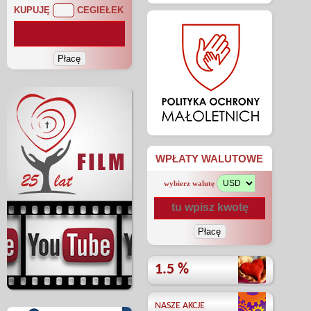
KUPUJĘ
CEGIEŁEK
WPŁATY WALUTOWE
wybierz walutę
1.5 %
NASZE AKCJE