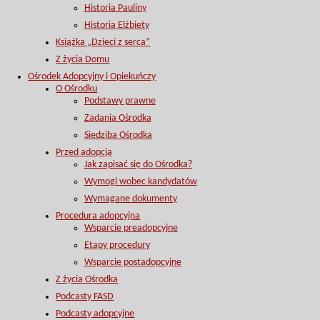
Historia Pauliny
Historia Elżbiety
Książka „Dzieci z serca”
Z życia Domu
Ośrodek Adopcyjny i Opiekuńczy
O Ośrodku
Podstawy prawne
Zadania Ośrodka
Siedziba Ośrodka
Przed adopcją
Jak zapisać się do Ośrodka?
Wymogi wobec kandydatów
Wymagane dokumenty
Procedura adopcyjna
Wsparcie preadopcyjne
Etapy procedury
Wsparcie postadopcyjne
Z życia Ośrodka
Podcasty FASD
Podcasty adopcyjne