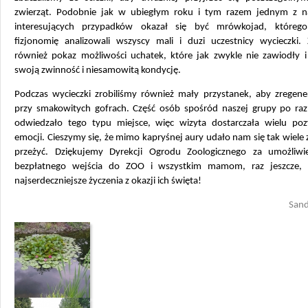
zwierząt. Podobnie jak w ubiegłym roku i tym razem jednym z na
interesujących przypadków okazał się być mrówkojad, któreg
fizjonomię analizowali wszyscy mali i duzi uczestnicy wycieczki. 
również pokaz możliwości uchatek, które jak zwykle nie zawiodły i
swoją zwinność i niesamowitą kondycję.
Podczas wycieczki zrobiliśmy również mały przystanek, aby zregene
przy smakowitych gofrach. Część osób spośród naszej grupy po raz
odwiedzało tego typu miejsce, więc wizyta dostarczała wielu po
emocji. Cieszymy się, że mimo kapryśnej aury udało nam się tak wiele 
przeżyć. Dziękujemy Dyrekcji Ogrodu Zoologicznego za umożliw
bezpłatnego wejścia do ZOO i wszystkim mamom, raz jeszcze,
najserdeczniejsze życzenia z okazji ich święta!
Sand