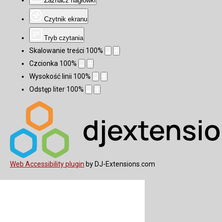
Zaznacz nagłówki
Czytnik ekranu
Tryb czytania
Skalowanie treści
100
%
Czcionka
100
%
Wysokość linii
100
%
Odstęp liter
100
%
Web Accessibility plugin
by DJ-Extensions.com