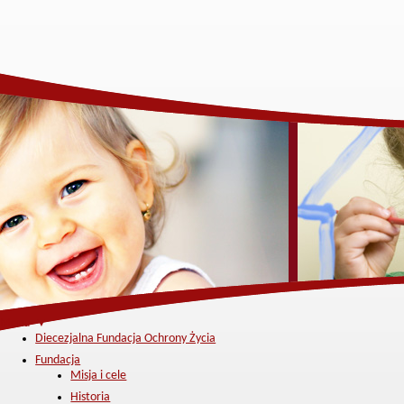
Menu ▼
Diecezjalna Fundacja Ochrony Życia
Fundacja
Misja i cele
Historia