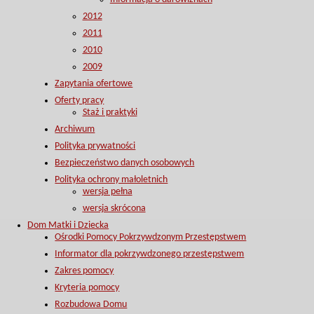
2012
2011
2010
2009
Zapytania ofertowe
Oferty pracy
Staż i praktyki
Archiwum
Polityka prywatności
Bezpieczeństwo danych osobowych
Polityka ochrony małoletnich
wersja pełna
wersja skrócona
Dom Matki i Dziecka
Ośrodki Pomocy Pokrzywdzonym Przestępstwem
Informator dla pokrzywdzonego przestępstwem
Zakres pomocy
Kryteria pomocy
Rozbudowa Domu