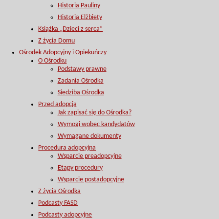
Historia Pauliny
Historia Elżbiety
Książka „Dzieci z serca”
Z życia Domu
Ośrodek Adopcyjny i Opiekuńczy
O Ośrodku
Podstawy prawne
Zadania Ośrodka
Siedziba Ośrodka
Przed adopcją
Jak zapisać się do Ośrodka?
Wymogi wobec kandydatów
Wymagane dokumenty
Procedura adopcyjna
Wsparcie preadopcyjne
Etapy procedury
Wsparcie postadopcyjne
Z życia Ośrodka
Podcasty FASD
Podcasty adopcyjne