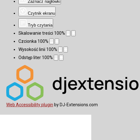
Zaznacz nagłówki
Czytnik ekranu
Tryb czytania
Skalowanie treści
100
%
Czcionka
100
%
Wysokość linii
100
%
Odstęp liter
100
%
Web Accessibility plugin
by DJ-Extensions.com