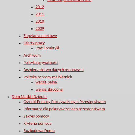
2012
2011
2010
2009
Zapytania ofertowe
Oferty pracy
Staż i praktyki
Archiwum
Polityka prywatności
Bezpieczeństwo danych osobowych
Polityka ochrony małoletnich
wersja pełna
wersja skrócona
Dom Matki i Dziecka
Ośrodki Pomocy Pokrzywdzonym Przestępstwem
Informator dla pokrzywdzonego przestępstwem
Zakres pomocy
Kryteria pomocy
Rozbudowa Domu