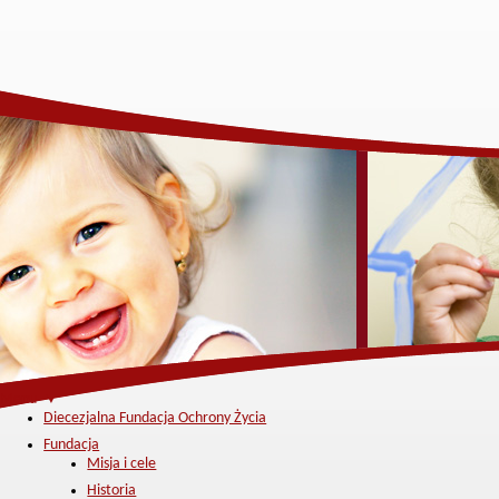
Menu ▼
Diecezjalna Fundacja Ochrony Życia
Fundacja
Misja i cele
Historia