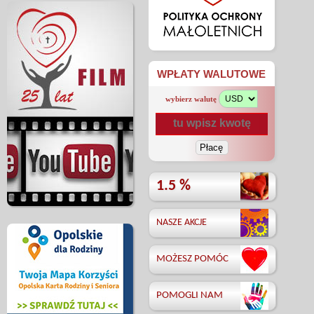
WPŁATY WALUTOWE
wybierz walutę
1.5 %
NASZE AKCJE
MOŻESZ POMÓC
POMOGLI NAM