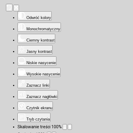
Odwróć kolory
Monochromatyczny
Ciemny kontrast
Jasny kontrast
Niskie nasycenie
Wysokie nasycenie
Zaznacz linki
Zaznacz nagłówki
Czytnik ekranu
Tryb czytania
Skalowanie treści
100
%