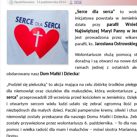
Opublikowano
13 października 2014
DFOZ
„Serce dla serca”
to wolon
inicjatywa powstała w Jemielni
działa przy
parafii Wnieb
Najświętszej Maryi Panny w Je
jest prowadzona przez wikare
parafii, ks.
Jarosława Ostrowskie
Wolontariusze służą pomocą st
doraźną i są otwarci na nowe dz
ramach jednej z ostatnich akc
obdarowany nasz
Dom Matki i Dziecka
!
„Podziel się pieluszką” to akcja mająca na celu zbiórkę środków pielę
dla niemowląt oraz ciuszków dla maluszków, którą wolontariusze
„
serca”
przeprowadzili 28 września przed kościołem w Jemielnicy. Dzięk
i otwartym sercom wielu ludzi udało się zebrać ogromną ilość 
niezbędnych dla małych dzieci. Paczki pampersów kremy, oliwki i chus
niemowląt zostały przekazane dla naszego Domu Matki i Dziecka. Zeb
zostały przywiezione przez wolontariuszy 6. października. – To dla n
pomoc i wielka radość dla mam i maluchów – mówi siostra Marianna,
Domu.