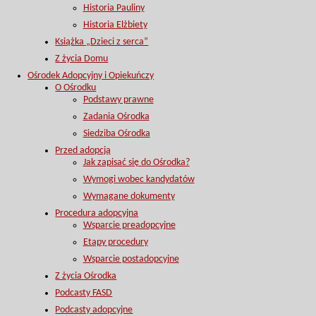
Historia Pauliny
Historia Elżbiety
Książka „Dzieci z serca”
Z życia Domu
Ośrodek Adopcyjny i Opiekuńczy
O Ośrodku
Podstawy prawne
Zadania Ośrodka
Siedziba Ośrodka
Przed adopcją
Jak zapisać się do Ośrodka?
Wymogi wobec kandydatów
Wymagane dokumenty
Procedura adopcyjna
Wsparcie preadopcyjne
Etapy procedury
Wsparcie postadopcyjne
Z życia Ośrodka
Podcasty FASD
Podcasty adopcyjne