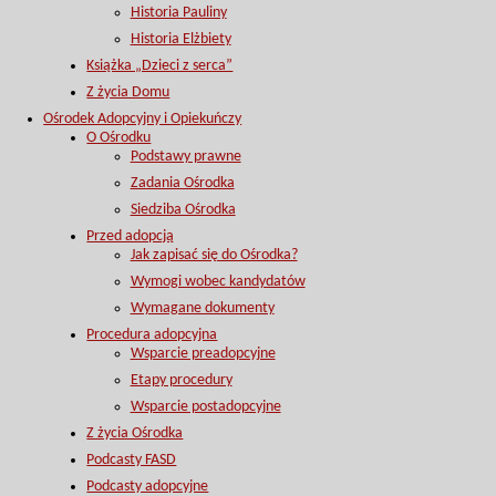
Historia Pauliny
Historia Elżbiety
Książka „Dzieci z serca”
Z życia Domu
Ośrodek Adopcyjny i Opiekuńczy
O Ośrodku
Podstawy prawne
Zadania Ośrodka
Siedziba Ośrodka
Przed adopcją
Jak zapisać się do Ośrodka?
Wymogi wobec kandydatów
Wymagane dokumenty
Procedura adopcyjna
Wsparcie preadopcyjne
Etapy procedury
Wsparcie postadopcyjne
Z życia Ośrodka
Podcasty FASD
Podcasty adopcyjne