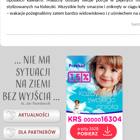
opolskich kawiarni. Maluchy dostały swoje porcje w pięknych mi
stylizowanych na łódeczki. Wszystkie były smaczne i zniknęły w ciągu k
– wakacje pożegnaliśmy zatem bardzo widowiskowo i z uśmiechem na 
Sand
ks. Jan Twardowski

AKTUALNOŚCI

DLA PARTNERÓW