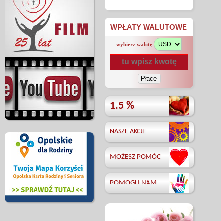
WPŁATY WALUTOWE
wybierz walutę
1.5 %
NASZE AKCJE
MOŻESZ POMÓC
POMOGLI NAM