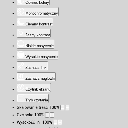
Odwróć kolory
Monochromatyczny
Ciemny kontrast
Jasny kontrast
Niskie nasycenie
Wysokie nasycenie
Zaznacz linki
Zaznacz nagłówki
Czytnik ekranu
Tryb czytania
Skalowanie treści
100
%
Czcionka
100
%
Wysokość linii
100
%