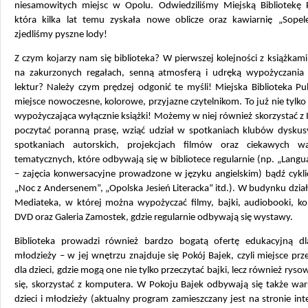
niesamowitych miejsc w Opolu. Odwiedziliśmy Miejską Bibliotekę P
która kilka lat temu zyskała nowe oblicze oraz kawiarnię „Sopele
zjedliśmy pyszne lody!
Z czym kojarzy nam się biblioteka? W pierwszej kolejności z książkami
na zakurzonych regałach, senną atmosferą i udręką wypożyczania 
lektur? Należy czym prędzej odgonić te myśli! Miejska Biblioteka Pu
miejsce nowoczesne, kolorowe, przyjazne czytelnikom. To już nie tylk
wypożyczająca wyłącznie książki! Możemy w niej również skorzystać z 
poczytać poranną prasę, wziąć udział w spotkaniach klubów dyskus
spotkaniach autorskich, projekcjach filmów oraz ciekawych wa
tematycznych, które odbywają się w bibliotece regularnie (np. „Lang
– zajęcia konwersacyjne prowadzone w języku angielskim) bądź cykli
„Noc z Andersenem”, „Opolska Jesień Literacka” itd.). W budynku dzia
Mediateka, w której można wypożyczać filmy, bajki, audiobooki, ko
DVD oraz Galeria Zamostek, gdzie regularnie odbywają się wystawy.
Biblioteka prowadzi również bardzo bogatą ofertę edukacyjną dla
młodzieży – w jej wnętrzu znajduje się Pokój Bajek, czyli miejsce pr
dla dzieci, gdzie mogą one nie tylko przeczytać bajki, lecz również ryso
się, skorzystać z komputera. W Pokoju Bajek odbywają się także war
dzieci i młodzieży (aktualny program zamieszczany jest na stronie in