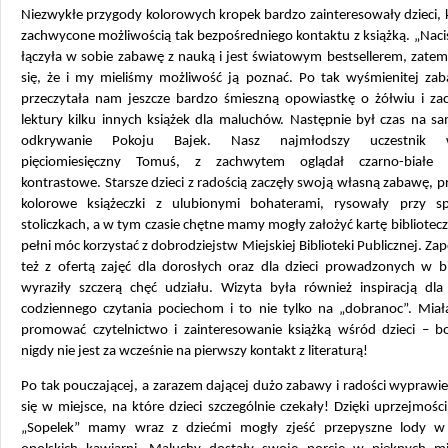
Niezwykłe przygody kolorowych kropek bardzo zainteresowały dzieci, 
zachwycone możliwością tak bezpośredniego kontaktu z książką. „Naci
łączyła w sobie zabawę z nauką i jest światowym bestsellerem, zate
się, że i my mieliśmy możliwość ją poznać. Po tak wyśmienitej zab
przeczytała nam jeszcze bardzo śmieszną opowiastkę o żółwiu i zac
lektury kilku innych książek dla maluchów. Następnie był czas na s
odkrywanie Pokoju Bajek. Nasz najmłodszy uczestnik wy
pięciomiesięczny Tomuś, z zachwytem oglądał czarno-białe k
kontrastowe. Starsze dzieci z radością zaczęły swoją własną zabawę, p
kolorowe książeczki z ulubionymi bohaterami, rysowały przy sp
stoliczkach, a w tym czasie chętne mamy mogły założyć kartę bibliotec
pełni móc korzystać z dobrodziejstw Miejskiej Biblioteki Publicznej. Zap
też z ofertą zajęć dla dorosłych oraz dla dzieci prowadzonych w bi
wyraziły szczerą chęć udziału. Wizyta była również inspiracją d
codziennego czytania pociechom i to nie tylko na „dobranoc”. Miał
promować czytelnictwo i zainteresowanie książką wśród dzieci – bo
nigdy nie jest za wcześnie na pierwszy kontakt z literaturą!
Po tak pouczającej, a zarazem dającej dużo zabawy i radości wyprawi
się w miejsce, na które dzieci szczególnie czekały! Dzięki uprzejmości
„Sopelek” mamy wraz z dziećmi mogły zjeść przepyszne lody w