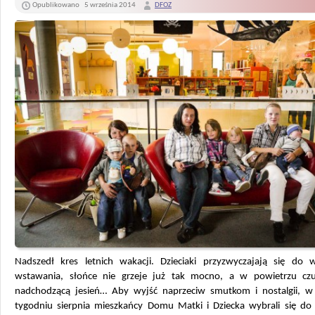
Opublikowano
5 września 2014
DFOZ
Nadszedł kres letnich wakacji. Dzieciaki przyzwyczajają się do 
wstawania, słońce nie grzeje już tak mocno, a w powietrzu cz
nadchodzącą jesień… Aby wyjść naprzeciw smutkom i nostalgii, w
tygodniu sierpnia mieszkańcy Domu Matki i Dziecka wybrali się do 