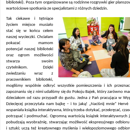
biblioteki). Poza tym organizowane są rodzinne rozgrywki gier plansz
wartościowe spotkania ze specjalistami z różnych dziedzin.
Tak ciekawe i tętniące
życiem miejsce musiało
stać się w końcu celem
naszej wycieczki. Chciałam
pokazać mamom
potencjał naszej biblioteki
oraz ogrom możliwości
stwarza swoim
czytelnikom. Dzięki
zwiedzaniu wraz z
pracownikiem biblioteki,
mogliśmy wspólnie odkryć wszystkie pomieszczenia i ich przeznac
zapoznaniu się z nimi udaliśmy się do Pokoju Bajek, który zarówno m
dzieciakom od razu przypadł do gustu. Jedna z Pań pracująca w Wyp
Dziecięcej przeczytała nam bajkę – i to jaką! „Naciśnij mnie” Hervé 
wspaniała książka interaktywna, którą trzeba dotykać, przekręcać, cz
potrząsać i podmuchać. Ogromną wartością książek interaktywnych je
pobudzają wyobraźnię, stwarzając możliwość ekspresyjnego odbioru l
i sztuki; uczą też kreatywnego myślenia i wielopoziomowego odbioru