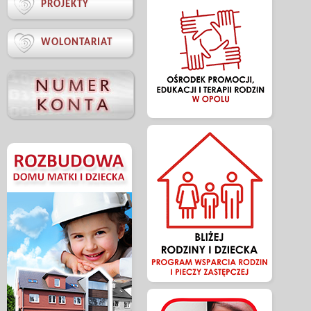

PROJEKTY

WOLONTARIAT