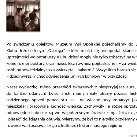
Po zwiedzaniu obiektów Muzeum Wsi Opolskiej pojechaliśmy do
Klubu Jeździeckiego „Ostroga”, który mieści się nieopodal skansen
uprzejmości wolontariuszy Klubu dzieci mogły nie tylko zobaczyć na w
konie różnej postury oraz maści, lecz również pogłaskać je i – za wied
osób odpowiedzialnych za zwierzęta – nakarmić. Wszystkim bardzo si
– dzieci wyraziły chęć odwiedzenia „miłych koników” w przyszłości!
Naszą wycieczkę, mimo przeszkód związanych z niesprzyjającą aurą, 
do bardzo udanych! Dzieci i ich mamy miały okazję poznać histo
codziennego sprzed ponad stu lat i na własne oczy zobaczyć ja
mieszkała i pracowała ludność wiejska. Zachwyciły je różne sprzęty
odpowiedniki obecne są we współczesnym świecie – np. żelazko „z
„piesek” do ściągania obuwia. Wierzymy, że był to nie tylko przyjemny d
również wartościowa lekcja o kulturze i historii naszego regionu.
Sand