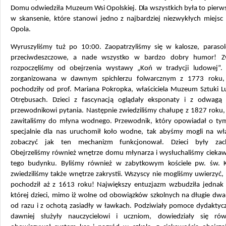
Domu odwiedziła Muzeum Wsi Opolskiej. Dla wszystkich była to pierw
w skansenie, które stanowi jedno z najbardziej niezwykłych miejsc
Opola.
Wyruszyliśmy tuż po 10:00. Zaopatrzyliśmy się w kalosze, parasole
przeciwdeszczowe, a nade wszystko w bardzo dobry humor! Zw
rozpoczęliśmy od obejrzenia wystawy „Koń w tradycji ludowej”.
zorganizowana w dawnym spichlerzu folwarcznym z 1773 roku,
pochodziły od prof. Mariana Pokropka, właściciela Muzeum Sztuki 
Otrębusach. Dzieci z fascynacją oglądały eksponaty i z odwagą
przewodnikowi pytania. Następnie zwiedziliśmy chałupę z 1827 roku,
zawitaliśmy do młyna wodnego. Przewodnik, który opowiadał o tym
specjalnie dla nas uruchomił koło wodne, tak abyśmy mogli na wł
zobaczyć jak ten mechanizm funkcjonował. Dzieci były zac
Obejrzeliśmy również wnętrze domu młynarza i wysłuchaliśmy ciekawe
tego budynku. Byliśmy również w zabytkowym kościele pw. św. K
zwiedziliśmy także wnętrze zakrystii. Wszyscy nie mogliśmy uwierzyć, 
pochodził aż z 1613 roku! Największy entuzjazm wzbudziła jednak 
której dzieci, mimo iż wolne od obowiązków szkolnych na długie dwa
od razu i z ochotą zasiadły w ławkach. Podziwiały pomoce dydaktycz
dawniej służyły nauczycielowi i uczniom, dowiedziały się rów