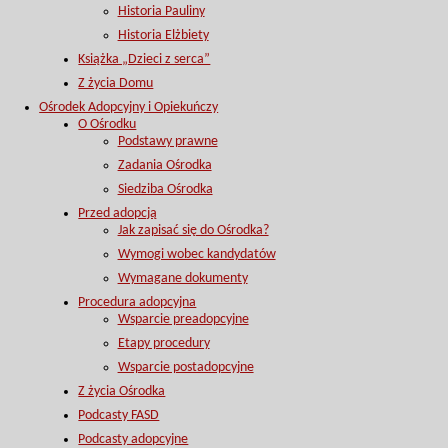
Historia Pauliny
Historia Elżbiety
Książka „Dzieci z serca”
Z życia Domu
Ośrodek Adopcyjny i Opiekuńczy
O Ośrodku
Podstawy prawne
Zadania Ośrodka
Siedziba Ośrodka
Przed adopcją
Jak zapisać się do Ośrodka?
Wymogi wobec kandydatów
Wymagane dokumenty
Procedura adopcyjna
Wsparcie preadopcyjne
Etapy procedury
Wsparcie postadopcyjne
Z życia Ośrodka
Podcasty FASD
Podcasty adopcyjne