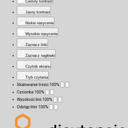
Ciemny kontrast
Jasny kontrast
Niskie nasycenie
Wysokie nasycenie
Zaznacz linki
Zaznacz nagłówki
Czytnik ekranu
Tryb czytania
Skalowanie treści
100
%
Czcionka
100
%
Wysokość linii
100
%
Odstęp liter
100
%