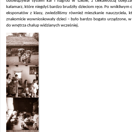
obowiązywał system kar i nagród w szkole, z ciekawością obejrzał
kałamarz, które niegdyś bardzo brudziły dzieciom ręce. Po wnikliwym 
eksponatów z klasy, zwiedziliśmy również mieszkanie nauczyciela, k
znakomicie wywnioskowały dzieci – było bardzo bogato urządzone, w
do wnętrza chałup widzianych wcześniej.