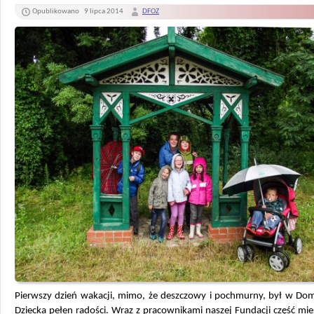
Opublikowano
9 lipca 2014
DFOZ
Pierwszy dzień wakacji, mimo, że deszczowy i pochmurny, był w Dom
Dziecka pełen radości. Wraz z pracownikami naszej Fundacji część m