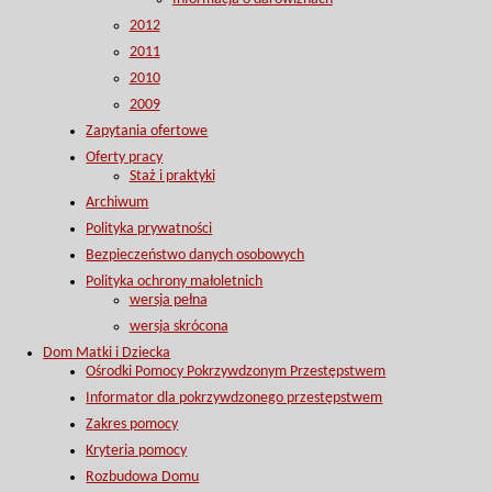
2012
2011
2010
2009
Zapytania ofertowe
Oferty pracy
Staż i praktyki
Archiwum
Polityka prywatności
Bezpieczeństwo danych osobowych
Polityka ochrony małoletnich
wersja pełna
wersja skrócona
Dom Matki i Dziecka
Ośrodki Pomocy Pokrzywdzonym Przestępstwem
Informator dla pokrzywdzonego przestępstwem
Zakres pomocy
Kryteria pomocy
Rozbudowa Domu