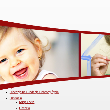
Menu ▼
Diecezjalna Fundacja Ochrony Życia
Fundacja
Misja i cele
Historia