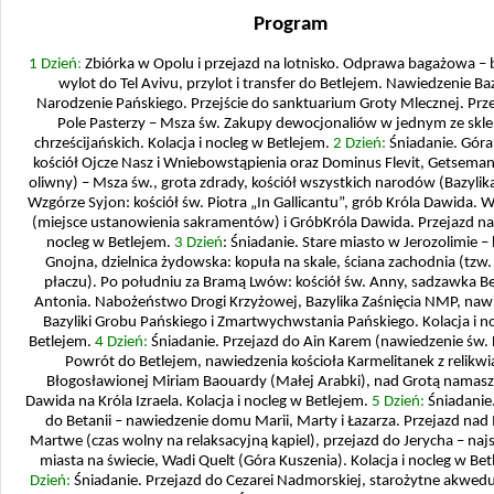
Program
1 Dzień
:
Zbiórka w Opolu i przejazd na lotnisko. Odprawa bagażowa – 
wylot do Tel Avivu, przylot i transfer do Betlejem. Nawiedzenie Baz
Narodzenie Pańskiego. Przejście do sanktuarium Groty Mlecznej. Prz
Pole Pasterzy – Msza św. Zakupy dewocjonaliów w jednym ze sk
chrześcijańskich. Kolacja i nocleg w Betlejem.
2 Dzień:
Śniadanie. Góra
kościół Ojcze Nasz i Wniebowstąpienia oraz Dominus Flevit, Getseman
oliwny) – Msza św., grota zdrady, kościół wszystkich narodów (Bazylika
Wzgórze Syjon: kościół św. Piotra „In Gallicantu”, grób Króla Dawida. W
(miejsce ustanowienia sakramentów) i GróbKróla Dawida. Przejazd na 
nocleg w Betlejem.
3 Dzień
: Śniadanie. Stare miasto w Jerozolimie 
Gnojna, dzielnica żydowska: kopuła na skale, ściana zachodnia (tzw.
płaczu). Po południu za Bramą Lwów: kościół św. Anny, sadzawka B
Antonia. Nabożeństwo Drogi Krzyżowej, Bazylika Zaśnięcia NMP, naw
Bazyliki Grobu Pańskiego i Zmartwychwstania Pańskiego. Kolacja i n
Betlejem.
4 Dzień:
Śniadanie. Przejazd do Ain Karem (nawiedzenie św. E
Powrót do Betlejem, nawiedzenia kościoła Karmelitanek z relikw
Błogosławionej Miriam Baouardy (Małej Arabki), nad Grotą namasz
Dawida na Króla Izraela. Kolacja i nocleg w Betlejem.
5 Dzień:
Śniadanie.
do Betanii – nawiedzenie domu Marii, Marty i Łazarza. Przejazd na
Martwe (czas wolny na relaksacyjną kąpiel), przejazd do Jerycha – naj
miasta na świecie, Wadi Quelt (Góra Kuszenia). Kolacja i nocleg w Be
Dzień:
Śniadanie. Przejazd do Cezarei Nadmorskiej, starożytne akwedu