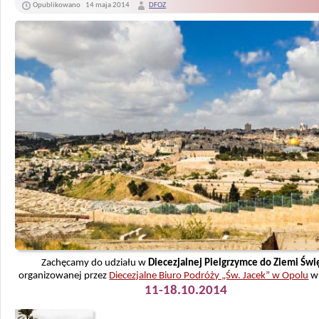
Opublikowano
14 maja 2014
DFOZ
Zachęcamy do udziału w
Diecezjalnej Pielgrzymce do Ziemi Świ
organizowanej przez
Diecezjalne Biuro Podróży „Św. Jacek” w Opolu
w 
11-18.10.2014