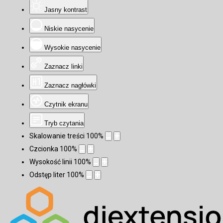
Jasny kontrast
Niskie nasycenie
Wysokie nasycenie
Zaznacz linki
Zaznacz nagłówki
Czytnik ekranu
Tryb czytania
Skalowanie treści
100
%
Czcionka
100
%
Wysokość linii
100
%
Odstęp liter
100
%