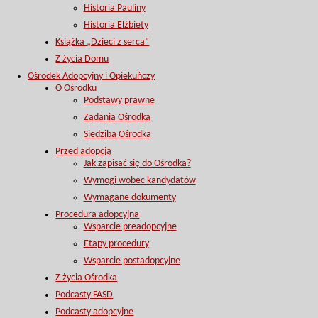
Historia Pauliny
Historia Elżbiety
Książka „Dzieci z serca”
Z życia Domu
Ośrodek Adopcyjny i Opiekuńczy
O Ośrodku
Podstawy prawne
Zadania Ośrodka
Siedziba Ośrodka
Przed adopcją
Jak zapisać się do Ośrodka?
Wymogi wobec kandydatów
Wymagane dokumenty
Procedura adopcyjna
Wsparcie preadopcyjne
Etapy procedury
Wsparcie postadopcyjne
Z życia Ośrodka
Podcasty FASD
Podcasty adopcyjne