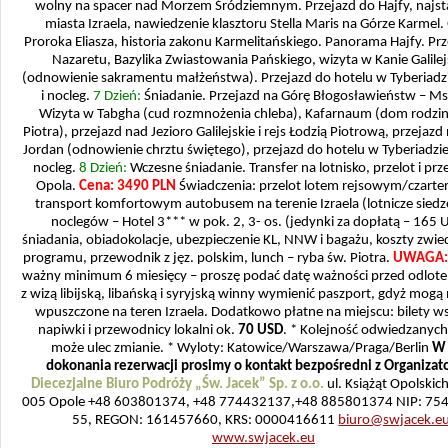
wolny na spacer nad Morzem Śródziemnym. Przejazd do Hajfy, najst
miasta Izraela, nawiedzenie klasztoru Stella Maris na Górze Karmel.
Proroka Eliasza, historia zakonu Karmelitańskiego. Panorama Hajfy. Pr
Nazaretu, Bazylika Zwiastowania Pańskiego, wizyta w Kanie Galilej
(odnowienie sakramentu małżeństwa). Przejazd do hotelu w Tyberiadzi
i nocleg.
7 Dzień:
Śniadanie. Przejazd na Górę Błogosławieństw – Ms
Wizyta w Tabgha (cud rozmnożenia chleba), Kafarnaum (dom rodzi
Piotra), przejazd nad Jezioro Galilejskie i rejs Łodzią Piotrową, przejazd
Jordan (odnowienie chrztu świętego), przejazd do hotelu w Tyberiadzie,
nocleg.
8 Dzień:
Wczesne śniadanie. Transfer na lotnisko, przelot i prz
Opola.
Cena: 3490 PLN
Świadczenia: przelot lotem rejsowym/czart
transport komfortowym autobusem na terenie Izraela (lotnicze siedz
noclegów – Hotel 3*** w pok. 2, 3- os. (jedynki za dopłatą – 165 
śniadania, obiadokolacje, ubezpieczenie KL, NNW i bagażu, koszty zwi
programu, przewodnik z jęz. polskim, lunch – ryba św. Piotra.
UWAGA:
ważny minimum 6 miesięcy – proszę podać datę ważności przed odlot
z wizą libijską, libańską i syryjską winny wymienić paszport, gdyż mogą 
wpuszczone na teren Izraela. Dodatkowo płatne na miejscu: bilety 
napiwki i przewodnicy lokalni ok.
70 USD
. * Kolejność odwiedzanych
może ulec zmianie. * Wyloty: Katowice/Warszawa/Praga/Berlin
W 
dokonania rezerwacji prosimy o kontakt bezpośredni z Organiza
Diecezjalne Biuro Podróży „Św. Jacek” Sp. z o.o.
ul. Książąt Opolskic
005 Opole +48 603801374, +48 774432137,+48 885801374 NIP: 75
55, REGON: 161457660, KRS: 0000416611
biuro@swjacek.e
www.swjacek.eu